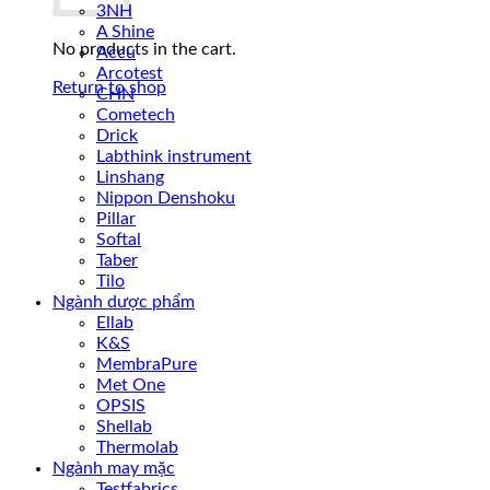
3NH
A Shine
No products in the cart.
Accu
Arcotest
Return to shop
CHN
Cometech
Drick
Labthink instrument
Linshang
Nippon Denshoku
Pillar
Softal
Taber
Tilo
Ngành dược phẩm
Ellab
K&S
MembraPure
Met One
OPSIS
Shellab
Thermolab
Ngành may mặc
Testfabrics