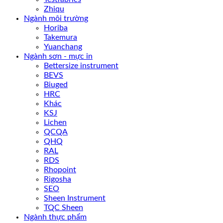
Zhiqu
Ngành môi trường
Horiba
Takemura
Yuanchang
Ngành sơn - mực in
Bettersize instrument
BEVS
Biuged
HRC
Khác
KSJ
Lichen
QCQA
QHQ
RAL
RDS
Rhopoint
Rigosha
SEO
Sheen Instrument
TQC Sheen
Ngành thực phẩm