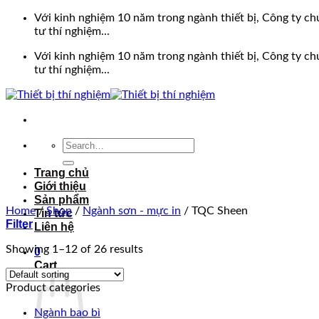
Bỏ
Với kinh nghiệm 10 năm trong ngành thiết bị, Công ty chú
qua
tư thí nghiệm...
nội
Với kinh nghiệm 10 năm trong ngành thiết bị, Công ty chú
dung
tư thí nghiệm...
Search
for:
Trang chủ
Giới thiệu
Sản phẩm
Home
/
Shop
/
Ngành sơn - mực in
/
TQC Sheen
Tin tức
Filter
Liên hệ
Showing 1–12 of 26 results
0
Cart
Product categories
Ngành bao bì