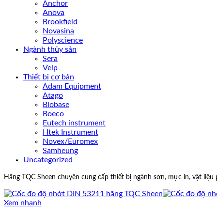
Anchor
Anova
Brookfield
Novasina
Polyscience
Ngành thủy sản
Sera
Velp
Thiết bị cơ bản
Adam Equipment
Atago
Biobase
Boeco
Eutech instrument
Htek Instrument
Novex/Euromex
Samheung
Uncategorized
Hãng TQC Sheen chuyên cung cấp thiết bị ngành sơn, mực in, vật li
Xem nhanh