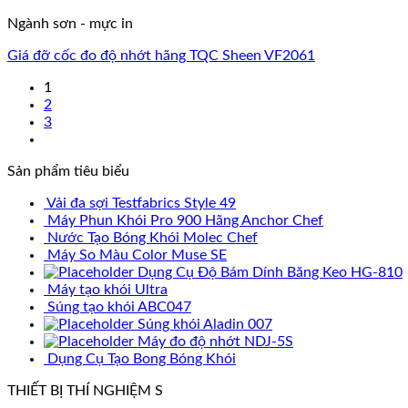
Ngành sơn - mực in
Giá đỡ cốc đo độ nhớt hãng TQC Sheen VF2061
1
2
3
Sản phẩm tiêu biểu
Vải đa sợi Testfabrics Style 49
Máy Phun Khói Pro 900 Hãng Anchor Chef
Nước Tạo Bóng Khói Molec Chef
Máy So Màu Color Muse SE
Dụng Cụ Độ Bám Dính Băng Keo HG-810
Máy tạo khói Ultra
Súng tạo khói ABC047
Súng khói Aladin 007
Máy đo độ nhớt NDJ-5S
Dụng Cụ Tạo Bong Bóng Khói
THIẾT BỊ THÍ NGHIỆM S