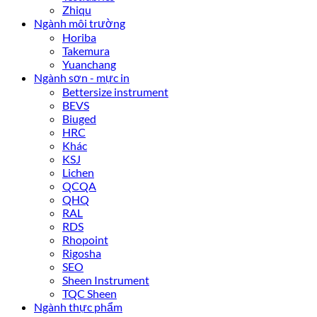
Zhiqu
Ngành môi trường
Horiba
Takemura
Yuanchang
Ngành sơn - mực in
Bettersize instrument
BEVS
Biuged
HRC
Khác
KSJ
Lichen
QCQA
QHQ
RAL
RDS
Rhopoint
Rigosha
SEO
Sheen Instrument
TQC Sheen
Ngành thực phẩm