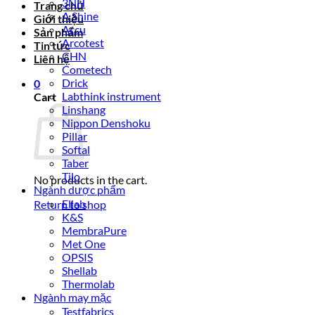
3NH
Trang chủ
A Shine
Giới thiệu
Accu
Sản phẩm
Arcotest
Tin tức
CHN
Liên hệ
Cometech
Drick
0
Labthink instrument
Cart
Linshang
Nippon Denshoku
Pillar
Softal
Taber
Tilo
No products in the cart.
Ngành dược phẩm
Ellab
Return to shop
K&S
MembraPure
Met One
OPSIS
Shellab
Thermolab
Ngành may mặc
Testfabrics