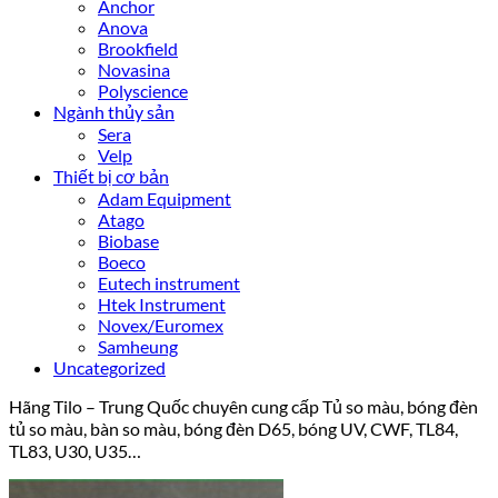
Anchor
Anova
Brookfield
Novasina
Polyscience
Ngành thủy sản
Sera
Velp
Thiết bị cơ bản
Adam Equipment
Atago
Biobase
Boeco
Eutech instrument
Htek Instrument
Novex/Euromex
Samheung
Uncategorized
Hãng Tilo – Trung Quốc chuyên cung cấp Tủ so màu, bóng đèn
tủ so màu, bàn so màu, bóng đèn D65, bóng UV, CWF, TL84,
TL83, U30, U35…