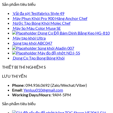
Sản phẩm tiêu biểu
Vải đa sợi Testfabrics Style 49
Máy Phun Khói Pro 900 Hãng Anchor Chef
Nước Tạo Bóng Khói Molec Chef
Máy So Màu Color Muse SE
Dụng Cụ Độ Bám Dính Băng Keo HG-810
Máy tạo khói Ultra
Súng tạo khói ABC047
Súng khói Aladin 007
Máy đo độ nhớt NDJ-5S
Dụng Cụ Tạo Bong Bóng Khói
THIẾT BỊ THÍ NGHIỆM S
LƯU THỊ YẾN
Phone:
094.936.0692 (Zalo/Wechat/Viber)
Email:
Yenluu010@gmail.com
Working Days/Hours:
9AM-5PM
Sản phẩm tiêu biểu
Giá