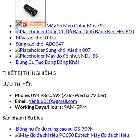
Máy So Màu Color Muse SE
Dụng Cụ Độ Bám Dính Băng Keo HG-810
Máy tạo khói Ultra
Súng tạo khói ABC047
Súng khói Aladin 007
Máy đo độ nhớt NDJ-5S
Dụng Cụ Tạo Bong Bóng Khói
THIẾT BỊ THÍ NGHIỆM S
LƯU THỊ YẾN
Phone:
094.936.0692 (Zalo/Wechat/Viber)
Email:
Yenluu010@gmail.com
Working Days/Hours:
9AM-5PM
Sản phẩm tiêu biểu
Đồng hồ đo độ cứng cao su GS-709N
Máy đo đa chỉ tiêu