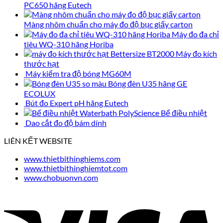
PC650 hãng Eutech
Màng nhôm chuẩn cho máy đo độ bục giấy carton
Máy đo đa chỉ
tiêu WQ-310 hãng Horiba
Máy đo kích
thước hạt
Máy kiểm tra độ bóng MG60M
Bóng đèn U35 hãng GE
ECOLUX
Bút đo Expert pH hãng Eutech
Bể điều nhiệt
Dao cắt đo độ bám dính
LIÊN KẾT WEBSITE
www.thietbithinghiems.com
www.thietbithinghiemtot.com
www.chobuonvn.com
V