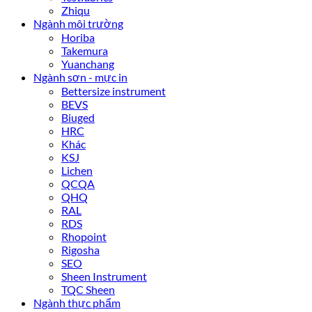
Zhiqu
Ngành môi trường
Horiba
Takemura
Yuanchang
Ngành sơn - mực in
Bettersize instrument
BEVS
Biuged
HRC
Khác
KSJ
Lichen
QCQA
QHQ
RAL
RDS
Rhopoint
Rigosha
SEO
Sheen Instrument
TQC Sheen
Ngành thực phẩm