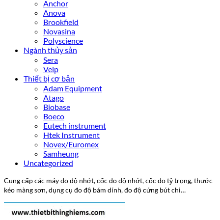
Anchor
Anova
Brookfield
Novasina
Polyscience
Ngành thủy sản
Sera
Velp
Thiết bị cơ bản
Adam Equipment
Atago
Biobase
Boeco
Eutech instrument
Htek Instrument
Novex/Euromex
Samheung
Uncategorized
Cung cấp các máy đo độ nhớt, cốc đo độ nhớt, cốc đo tỷ trọng, thước
kéo màng sơn, dụng cụ đo độ bám dính, đo độ cứng bút chì…