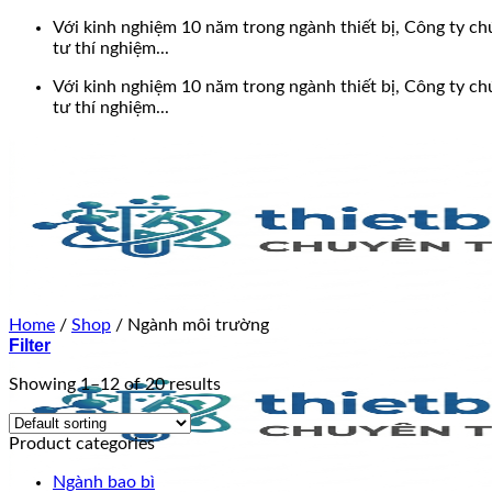
Bỏ
Với kinh nghiệm 10 năm trong ngành thiết bị, Công ty chú
qua
tư thí nghiệm...
nội
Với kinh nghiệm 10 năm trong ngành thiết bị, Công ty chú
dung
tư thí nghiệm...
Home
/
Shop
/
Ngành môi trường
Filter
Showing 1–12 of 20 results
Product categories
Ngành bao bì