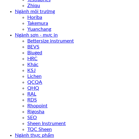
Zhiqu
Ngành môi trường
Horiba
Takemura
Yuanchang
Ngành sơn - mực in
Bettersize instrument
BEVS
Biuged
HRC
Khác
KSJ
Lichen
QCQA
QHQ
RAL
RDS
Rhopoint
Rigosha
SEO
Sheen Instrument
TQC Sheen
Ngành thực phẩm