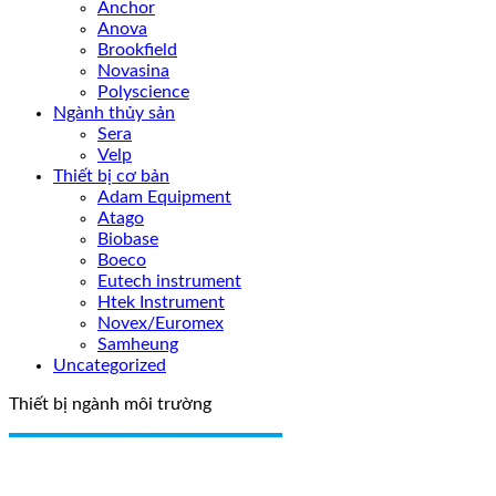
Anchor
Anova
Brookfield
Novasina
Polyscience
Ngành thủy sản
Sera
Velp
Thiết bị cơ bản
Adam Equipment
Atago
Biobase
Boeco
Eutech instrument
Htek Instrument
Novex/Euromex
Samheung
Uncategorized
Thiết bị ngành môi trường