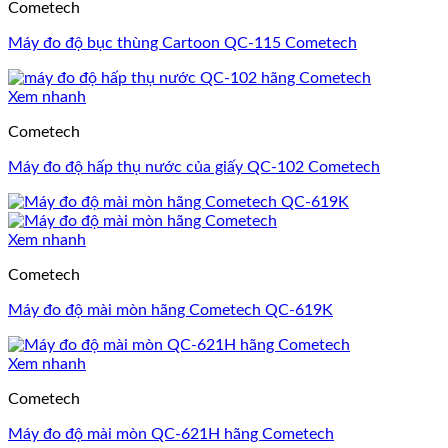
Cometech
Máy đo độ bục thùng Cartoon QC-115 Cometech
Xem nhanh
Cometech
Máy đo độ hấp thụ nước của giấy QC-102 Cometech
Xem nhanh
Cometech
Máy đo độ mài mòn hãng Cometech QC-619K
Xem nhanh
Cometech
Máy đo độ mài mòn QC-621H hãng Cometech