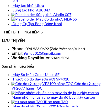
810
Máy tạo khói Ultra
Súng tạo khói ABC047
Súng khói Aladin 007
Máy đo độ nhớt NDJ-5S
Dụng Cụ Tạo Bong Bóng Khói
THIẾT BỊ THÍ NGHIỆM S
LƯU THỊ YẾN
Phone:
094.936.0692 (Zalo/Wechat/Viber)
Email:
Yenluu010@gmail.com
Working Days/Hours:
9AM-5PM
Sản phẩm tiêu biểu
Máy So Màu Color Muse SE
Thước đo độ dày sơn ướt SP4020
Cốc đo tỷ trọng
VF2097 hãng TQC
Màng nhôm chuẩn cho máy đo độ bục giấy carton
Tủ so màu T60
Máy đo nhiệt độ Temp300 hãng Eutech