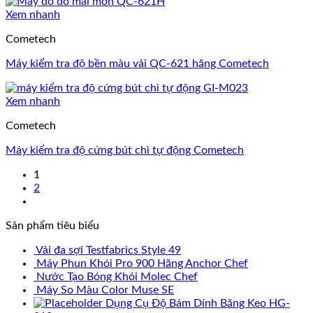
Xem nhanh
Cometech
Máy kiểm tra độ bền màu vải QC-621 hãng Cometech
Xem nhanh
Cometech
Máy kiểm tra độ cứng bút chì tự động Cometech
1
2
Sản phẩm tiêu biểu
Vải đa sợi Testfabrics Style 49
Máy Phun Khói Pro 900 Hãng Anchor Chef
Nước Tạo Bóng Khói Molec Chef
Máy So Màu Color Muse SE
Dụng Cụ Độ Bám Dính Băng Keo HG-