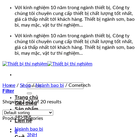
Bỏ
Với kinh nghiệm 10 năm trong ngành thiết bị, Công ty
qua
chúng tôi chuyên cung cấp thiết bị chất lượng tốt nhất,
nội
giá cả thấp nhất tới khách hàng. Thiết bị ngành sơn, bao
dung
bì, may mặc, vật tư thí nghiệm...
Với kinh nghiệm 10 năm trong ngành thiết bị, Công ty
chúng tôi chuyên cung cấp thiết bị chất lượng tốt nhất,
giá cả thấp nhất tới khách hàng. Thiết bị ngành sơn, bao
bì, may mặc, vật tư thí nghiệm...
Search
Home
/
Shop
/
Ngành bao bì
/
Cometech
Filter
for:
Trang chủ
Showing 1–12 of 20 results
Giới thiệu
Sản phẩm
Tin tức
Product categories
Liên hệ
Ngành bao bì
0
3NH