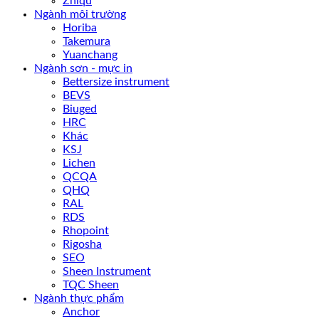
Zhiqu
Ngành môi trường
Horiba
Takemura
Yuanchang
Ngành sơn - mực in
Bettersize instrument
BEVS
Biuged
HRC
Khác
KSJ
Lichen
QCQA
QHQ
RAL
RDS
Rhopoint
Rigosha
SEO
Sheen Instrument
TQC Sheen
Ngành thực phẩm
Anchor