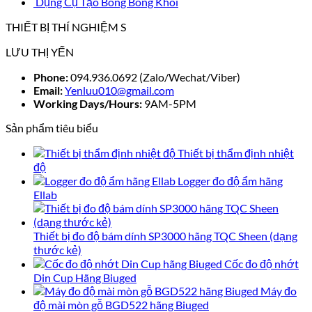
Dụng Cụ Tạo Bong Bóng Khói
THIẾT BỊ THÍ NGHIỆM S
LƯU THỊ YẾN
Phone:
094.936.0692 (Zalo/Wechat/Viber)
Email:
Yenluu010@gmail.com
Working Days/Hours:
9AM-5PM
Sản phẩm tiêu biểu
Thiết bị thẩm định nhiệt
độ
Logger đo độ ẩm hãng
Ellab
Thiết bị đo độ bám dính SP3000 hãng TQC Sheen (dạng
thước kẻ)
Cốc đo độ nhớt
Din Cup Hãng Biuged
Máy đo
độ mài mòn gỗ BGD522 hãng Biuged