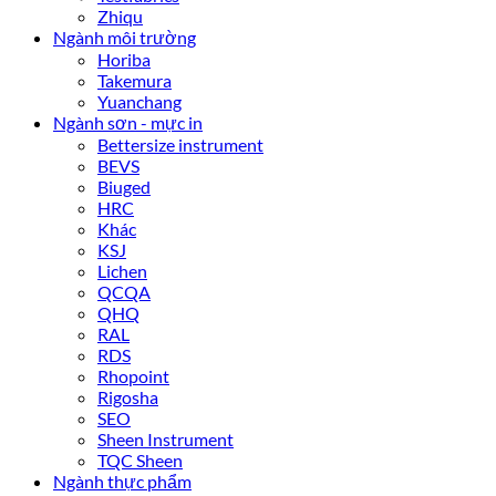
Zhiqu
Ngành môi trường
Horiba
Takemura
Yuanchang
Ngành sơn - mực in
Bettersize instrument
BEVS
Biuged
HRC
Khác
KSJ
Lichen
QCQA
QHQ
RAL
RDS
Rhopoint
Rigosha
SEO
Sheen Instrument
TQC Sheen
Ngành thực phẩm