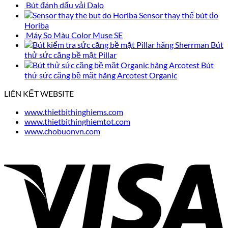
Bút đánh dấu vải Dalo
Sensor thay thế bút đo
Horiba
Máy So Màu Color Muse SE
Bút
thử sức căng bề mặt Pillar
Bút
thử sức căng bề mặt hãng Arcotest Organic
LIÊN KẾT WEBSITE
www.thietbithinghiems.com
www.thietbithinghiemtot.com
www.chobuonvn.com
V