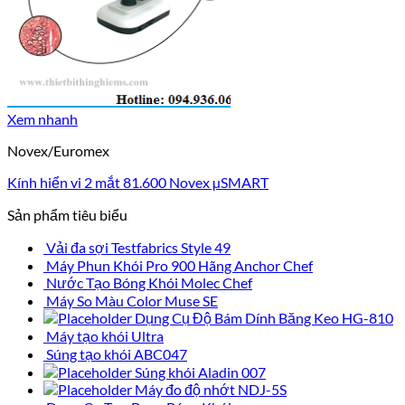
Xem nhanh
Novex/Euromex
Kính hiển vi 2 mắt 81.600 Novex µSMART
Sản phẩm tiêu biểu
Vải đa sợi Testfabrics Style 49
Máy Phun Khói Pro 900 Hãng Anchor Chef
Nước Tạo Bóng Khói Molec Chef
Máy So Màu Color Muse SE
Dụng Cụ Độ Bám Dính Băng Keo HG-810
Máy tạo khói Ultra
Súng tạo khói ABC047
Súng khói Aladin 007
Máy đo độ nhớt NDJ-5S