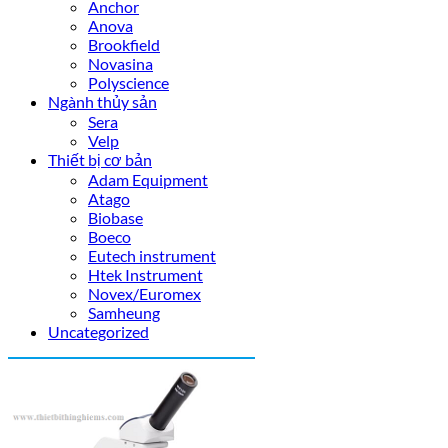
Anchor
Anova
Brookfield
Novasina
Polyscience
Ngành thủy sản
Sera
Velp
Thiết bị cơ bản
Adam Equipment
Atago
Biobase
Boeco
Eutech instrument
Htek Instrument
Novex/Euromex
Samheung
Uncategorized