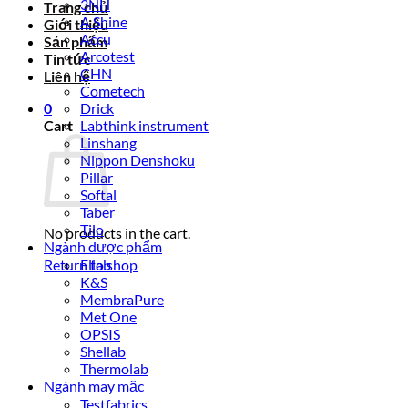
3NH
Trang chủ
A Shine
Giới thiệu
Accu
Sản phẩm
Arcotest
Tin tức
CHN
Liên hệ
Cometech
0
Drick
Cart
Labthink instrument
Linshang
Nippon Denshoku
Pillar
Softal
Taber
Tilo
No products in the cart.
Ngành dược phẩm
Return to shop
Ellab
K&S
MembraPure
Met One
OPSIS
Shellab
Thermolab
Ngành may mặc
Testfabrics