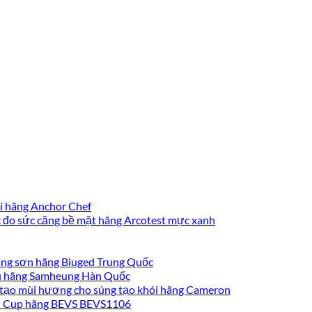
i hãng Anchor Chef
đo sức căng bề mặt hãng Arcotest mực xanh
ng sơn hãng Biuged Trung Quốc
lưu hãng Samheung Hàn Quốc
tạo mùi hương cho súng tạo khói hãng Cameron
O Cup hãng BEVS BEVS1106