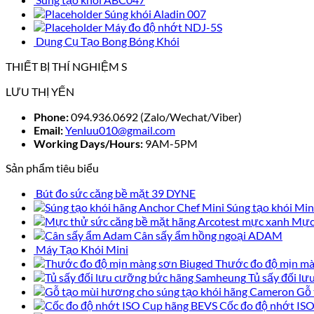
Súng khói Aladin 007
Máy đo độ nhớt NDJ-5S
Dụng Cụ Tạo Bong Bóng Khói
THIẾT BỊ THÍ NGHIỆM S
LƯU THỊ YẾN
Phone:
094.936.0692 (Zalo/Wechat/Viber)
Email:
Yenluu010@gmail.com
Working Days/Hours:
9AM-5PM
Sản phẩm tiêu biểu
Bút đo sức căng bề mặt 39 DYNE
Súng tạo khói Min
Mực 
Cân sấy ẩm hồng ngoại ADAM
Máy Tạo Khói Mini
Thước đo độ mịn mà
Tủ sấy đối 
Gỗ 
Cốc đo độ nhớt IS