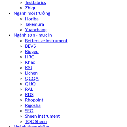
Testfabrics
Zhiqu
Ngành môi trường
Horiba
Takemura
Yuanchang
Ngành sơn - mực in
Bettersize instrument
BEVS
Biuged
HRC
Khác
KSJ
Lichen
QCQA
QHQ
RAL
RDS
Rhopoint
Rigosha
SEO
Sheen Instrument
TQC Sheen
Ngành thực phẩm