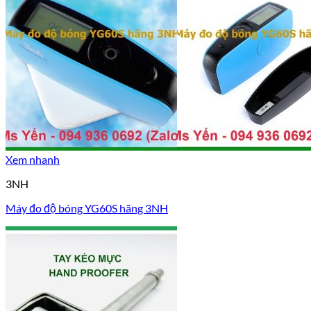
Xem nhanh
3NH
Máy đo độ bóng YG60S hãng 3NH