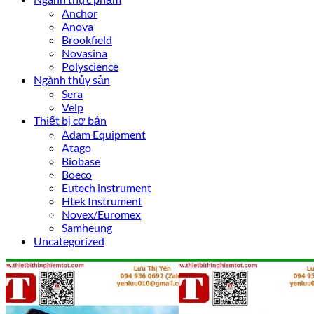
Anchor
Anova
Brookfield
Novasina
Polyscience
Ngành thủy sản
Sera
Velp
Thiết bị cơ bản
Adam Equipment
Atago
Biobase
Boeco
Eutech instrument
Htek Instrument
Novex/Euromex
Samheung
Uncategorized