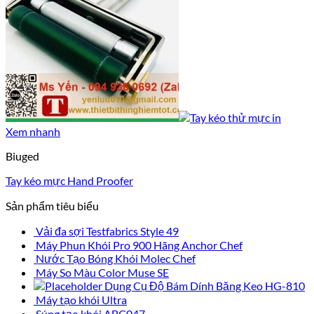
Xem nhanh
Biuged
Tay kéo mực Hand Proofer
Sản phẩm tiêu biểu
Vải đa sợi Testfabrics Style 49
Máy Phun Khói Pro 900 Hãng Anchor Chef
Nước Tạo Bóng Khói Molec Chef
Máy So Màu Color Muse SE
Dụng Cụ Độ Bám Dính Băng Keo HG-810
Máy tạo khói Ultra
Súng tạo khói ABC047