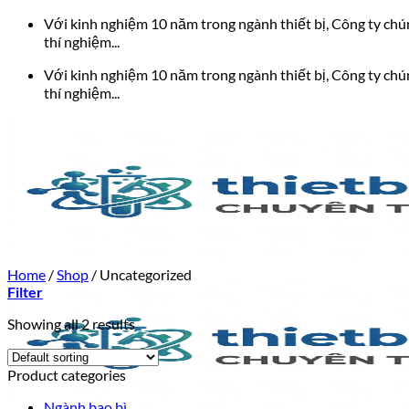
Bỏ
Với kinh nghiệm 10 năm trong ngành thiết bị, Công ty chúng
qua
thí nghiệm...
nội
Với kinh nghiệm 10 năm trong ngành thiết bị, Công ty chúng
dung
thí nghiệm...
Home
/
Shop
/
Uncategorized
Filter
Showing all 2 results
Product categories
Ngành bao bì