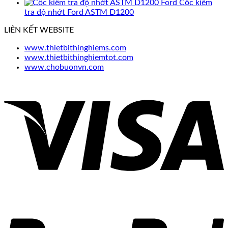
Cốc kiểm
tra độ nhớt Ford ASTM D1200
LIÊN KẾT WEBSITE
www.thietbithinghiems.com
www.thietbithinghiemtot.com
www.chobuonvn.com
V
P