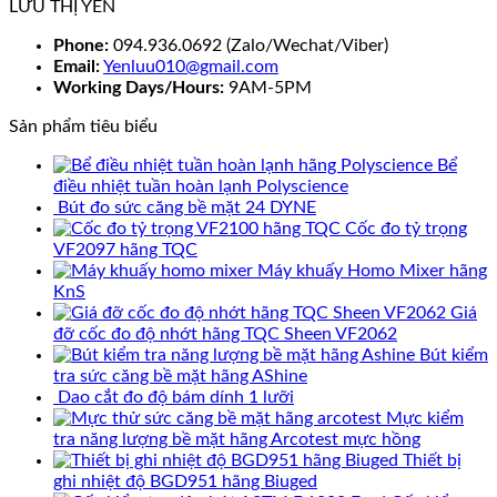
LƯU THỊ YẾN
Phone:
094.936.0692 (Zalo/Wechat/Viber)
Email:
Yenluu010@gmail.com
Working Days/Hours:
9AM-5PM
Sản phẩm tiêu biểu
Bể
điều nhiệt tuần hoàn lạnh Polyscience
Bút đo sức căng bề mặt 24 DYNE
Cốc đo tỷ trọng
VF2097 hãng TQC
Máy khuấy Homo Mixer hãng
KnS
Giá
đỡ cốc đo độ nhớt hãng TQC Sheen VF2062
Bút kiểm
tra sức căng bề mặt hãng AShine
Dao cắt đo độ bám dính 1 lưỡi
Mực kiểm
tra năng lượng bề mặt hãng Arcotest mực hồng
Thiết bị
ghi nhiệt độ BGD951 hãng Biuged