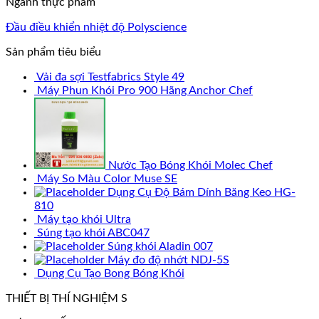
Ngành thực phẩm
Đầu điều khiển nhiệt độ Polyscience
Sản phẩm tiêu biểu
Vải đa sợi Testfabrics Style 49
Máy Phun Khói Pro 900 Hãng Anchor Chef
Nước Tạo Bóng Khói Molec Chef
Máy So Màu Color Muse SE
Dụng Cụ Độ Bám Dính Băng Keo HG-
810
Máy tạo khói Ultra
Súng tạo khói ABC047
Súng khói Aladin 007
Máy đo độ nhớt NDJ-5S
Dụng Cụ Tạo Bong Bóng Khói
THIẾT BỊ THÍ NGHIỆM S