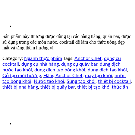
Sản phẩm này thường được dùng tại các hàng hàng, quán bar, được
sử dụng trong các món nước, cocktail để làm cho thức uống đẹp
mắt và tăng thêm hương vị
Category:
Ngành thực phẩm
Tags:
Anchor Chef
,
dụng cụ
cocktail
,
dụng cụ nhà hàng
,
dụng cụ quầy bar
,
dung dịch
nước tạo khói
,
dung dịch tạo bóng khói
,
dung dịch tạo khói
,
Gỗ tạo mùi hương
,
Hãng Anchor Chef
,
máy tạo khói
,
nước
tạo bóng khói
,
Nước tao khói
,
Súng tạo khói
,
thiết bị cocktail
,
thiết bị nhà hàng
,
thiết bị quầy bar
,
thiết bị tạo khói thức ăn