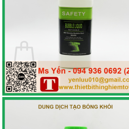
Trang chủ
Giới thiệu
Sản phẩm
Tin tức
Liên hệ
0
Cart
No products in the cart.
Return to shop