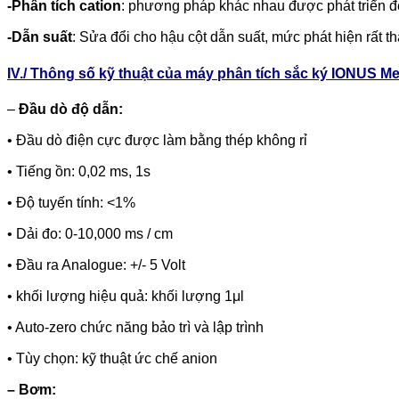
-Phân tích cation
: phương pháp khác nhau được phát triển để
-Dẫn suất
: Sửa đổi cho hậu cột dẫn suất, mức phát hiện rất t
IV./ Thông số kỹ thuật của máy phân tích sắc ký IONUS 
–
Đầu dò độ dẫn:
• Đầu dò điện cực được làm bằng thép không rỉ
• Tiếng ồn: 0,02 ms, 1s
• Độ tuyến tính: <1%
• Dải đo: 0-10,000 ms / cm
• Đầu ra Analogue: +/- 5 Volt
• khối lượng hiệu quả: khối lượng 1μl
• Auto-zero chức năng bảo trì và lập trình
• Tùy chọn: kỹ thuật ức chế anion
– Bơm: