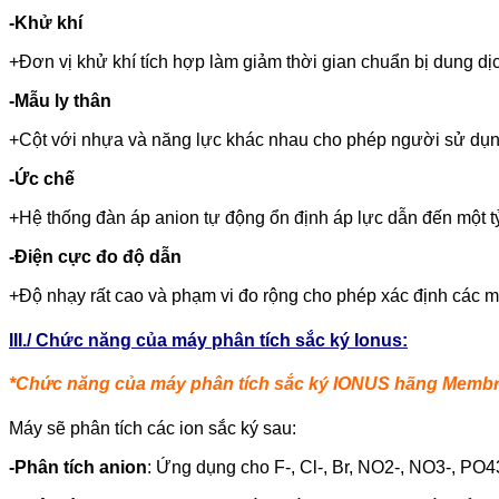
-Khử khí
+Đơn vị khử khí tích hợp làm giảm thời gian chuẩn bị dung dịc
-Mẫu ly thân
+Cột với nhựa và năng lực khác nhau cho phép người sử dụng đ
-Ức chế
+Hệ thống đàn áp anion tự động ổn định áp lực dẫn đến một tỷ l
-Điện cực đo độ dẫn
+Độ nhạy rất cao và phạm vi đo rộng cho phép xác định các mẫ
III./ Chức năng của máy phân tích sắc ký Ionus:
*Chức năng của máy phân tích sắc ký IONUS hãng Memb
Máy sẽ phân tích các ion sắc ký sau:
-Phân tích anion
: Ứng dụng cho F-, Cl-, Br, NO2-, NO3-, PO4