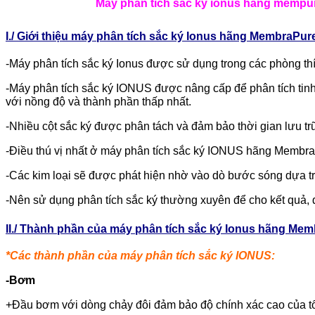
Máy phân tích sắc ký ionus hãng mempu
I./ Giới thiệu máy phân tích sắc ký Ionus hãng MembraPur
-Máy phân tích sắc ký Ionus được sử dụng trong các phòng t
-Máy phân tích sắc ký IONUS được nâng cấp để phân tích tinh 
với nồng độ và thành phần thấp nhất.
-Nhiều cột sắc ký được phân tách và đảm bảo thời gian lưu tr
-Điều thú vị nhất ở máy phân tích sắc ký IONUS hãng MembraP
-Các kim loại sẽ được phát hiện nhờ vào dò bước sóng dựa 
-Nên sử dụng phân tích sắc ký thường xuyên để cho kết quả, độ
II./ Thành phần của máy phân tích sắc ký Ionus hãng Mem
*Các thành phần của máy phân tích sắc ký IONUS:
-Bơm
+Đầu bơm với dòng chảy đôi đảm bảo độ chính xác cao của tố