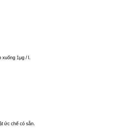
 xuống 1μg / l.
ật ức chế có sẵn.