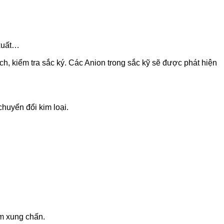
 xuất…
h, kiểm tra sắc ký. Các Anion trong sắc kỹ sẽ được phát hiện
huyển đổi kim loại.
m xung chấn.