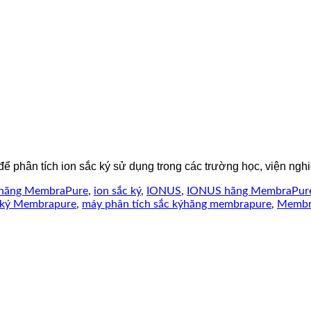
phân tích ion sắc ký sử dụng trong các trường học, viện nghi
hãng MembraPure
,
ion sắc ký
,
IONUS
,
IONUS hãng MembraPur
c ký Membrapure
,
máy phân tích sắc kýhãng membrapure
,
Membr