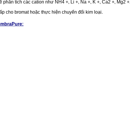
 phân tích các cation như NH4 +, Li +, Na +, K +, Ca2 +, Mg2 +
hấp cho bromat hoặc thực hiện chuyển đổi kim loại.
MembraPure: