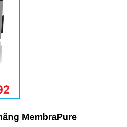
s hãng MembraPure