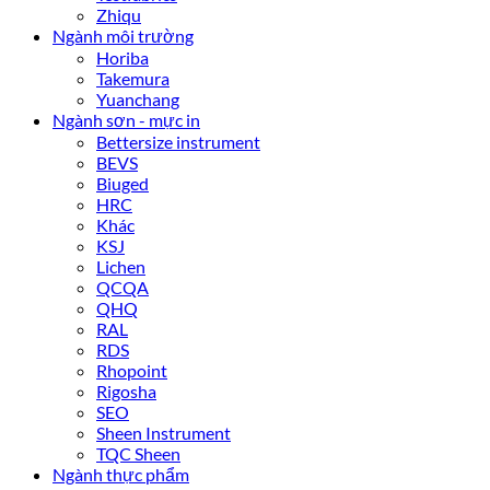
Zhiqu
Ngành môi trường
Horiba
Takemura
Yuanchang
Ngành sơn - mực in
Bettersize instrument
BEVS
Biuged
HRC
Khác
KSJ
Lichen
QCQA
QHQ
RAL
RDS
Rhopoint
Rigosha
SEO
Sheen Instrument
TQC Sheen
Ngành thực phẩm