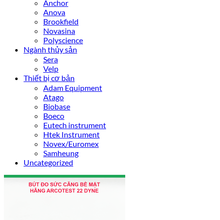
Anchor
Anova
Brookfield
Novasina
Polyscience
Ngành thủy sản
Sera
Velp
Thiết bị cơ bản
Adam Equipment
Atago
Biobase
Boeco
Eutech instrument
Htek Instrument
Novex/Euromex
Samheung
Uncategorized