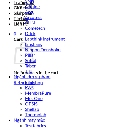
3NH
Trang chủ
A Shine
Giới thiệu
Accu
Sản phẩm
Arcotest
Tin tức
CHN
Liên hệ
Cometech
Drick
0
Labthink instrument
Cart
Linshang
Nippon Denshoku
Pillar
Softal
Taber
Tilo
No products in the cart.
Ngành dược phẩm
Ellab
Return to shop
K&S
MembraPure
Met One
OPSIS
Shellab
Thermolab
Ngành may mặc
Testfabrics