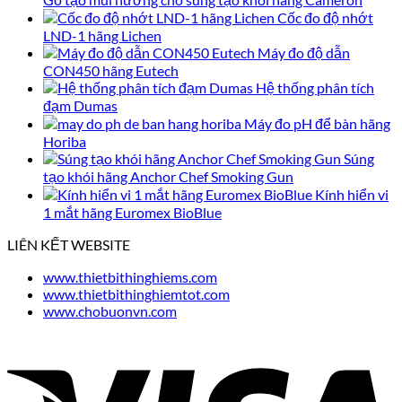
Cốc đo độ nhớt
LND-1 hãng Lichen
Máy đo độ dẫn
CON450 hãng Eutech
Hệ thống phân tích
đạm Dumas
Máy đo pH để bàn hãng
Horiba
Súng
tạo khói hãng Anchor Chef Smoking Gun
Kính hiển vi
1 mắt hãng Euromex BioBlue
LIÊN KẾT WEBSITE
www.thietbithinghiems.com
www.thietbithinghiemtot.com
www.chobuonvn.com
V