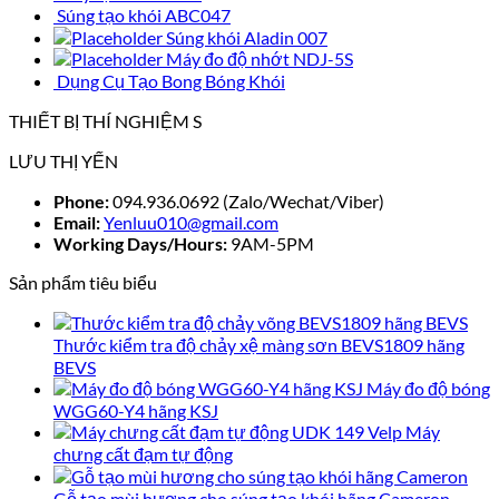
Súng tạo khói ABC047
Súng khói Aladin 007
Máy đo độ nhớt NDJ-5S
Dụng Cụ Tạo Bong Bóng Khói
THIẾT BỊ THÍ NGHIỆM S
LƯU THỊ YẾN
Phone:
094.936.0692 (Zalo/Wechat/Viber)
Email:
Yenluu010@gmail.com
Working Days/Hours:
9AM-5PM
Sản phẩm tiêu biểu
Thước kiểm tra độ chảy xệ màng sơn BEVS1809 hãng
BEVS
Máy đo độ bóng
WGG60-Y4 hãng KSJ
Máy
chưng cất đạm tự động
Gỗ tạo mùi hương cho súng tạo khói hãng Cameron