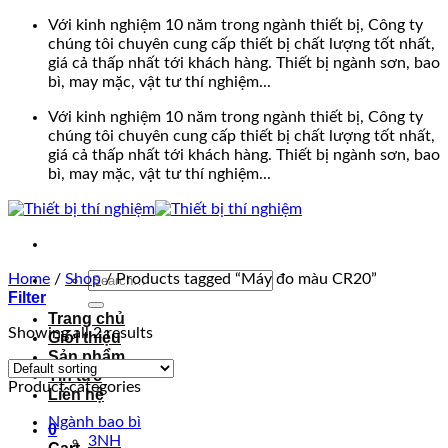
Bỏ
Với kinh nghiệm 10 năm trong ngành thiết bị, Công ty
qua
chúng tôi chuyên cung cấp thiết bị chất lượng tốt nhất,
nội
giá cả thấp nhất tới khách hàng. Thiết bị ngành sơn, bao
dung
bì, may mặc, vật tư thí nghiệm...
Với kinh nghiệm 10 năm trong ngành thiết bị, Công ty
chúng tôi chuyên cung cấp thiết bị chất lượng tốt nhất,
giá cả thấp nhất tới khách hàng. Thiết bị ngành sơn, bao
bì, may mặc, vật tư thí nghiệm...
Search
Home
/
Shop
/
Products tagged “Máy đo màu CR20”
Filter
for:
Trang chủ
Showing all 2 results
Giới thiệu
Sản phẩm
Tin tức
Product categories
Liên hệ
Ngành bao bì
0
3NH