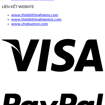
LIÊN KẾT WEBSITE
www.thietbithinghiems.com
www.thietbithinghiemtot.com
www.chobuonvn.com
V
P