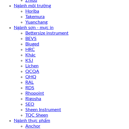
Zhiqu
Ngành môi trường
Horiba
Takemura
Yuanchang
Ngành sơn - mực in
Bettersize instrument
BEVS
Biuged
HRC
Khác
KSJ
Lichen
QCQA
QHQ
RAL
RDS
Rhopoint
Rigosha
SEO
Sheen Instrument
TQC Sheen
Ngành thực phẩm
Anchor