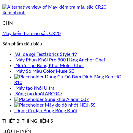
Xem nhanh
CHN
Máy kiểm tra màu sắc CR20
Sản phẩm tiêu biểu
Vải đa sợi Testfabrics Style 49
Máy Phun Khói Pro 900 Hãng Anchor Chef
Nước Tạo Bóng Khói Molec Chef
Máy So Màu Color Muse SE
Dụng Cụ Độ Bám Dính Băng Keo HG-
810
Máy tạo khói Ultra
Súng tạo khói ABC047
Súng khói Aladin 007
Máy đo độ nhớt NDJ-5S
Dụng Cụ Tạo Bong Bóng Khói
THIẾT BỊ THÍ NGHIỆM S
LƯU THỊ YẾN