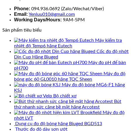
Phone:
094.936.0692 (Zalo/Wechat/Viber)
Email:
Yenluu010@gmail.com
Working Days/Hours:
9AM-5PM
Sản phẩm tiêu biểu
Máy kiểm tra
nhiệt độ Temp6 hãng Eutech
Cốc đo độ nhớt
Din Cup Hãng Biuged
Máy đo pH để bàn
pH700
Máy đo độ
bóng góc 60 GL0010 hãng TQC Sheen
Máy đo độ bóng MG6-F1 hãng
KSJ
Bộ chiết xơ
Bút
thử nhanh sức căng bề mặt hãng Arcotest
Máy đo độ
nhớt LVT
Dụng cụ đo độ bóng hãng Biuged BGD513
Thước đo độ dày sơn ướt