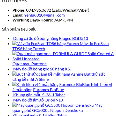
LƯU THỊ YẾN
Phone:
094.936.0692 (Zalo/Wechat/Viber)
Email:
Yenluu010@gmail.com
Working Days/Hours:
9AM-5PM
Sản phẩm tiêu biểu
Dụng cụ đo độ bóng hãng Biuged BGD513
Máy đo EcoScan
TDS6 hãng Eutech
Quạt màu Pantone
Máy đo độ bóng góc 60 hãng KSJ
Bút thử sức
căng bề mặt A Shine
Kính hiển vi
1 mắt hãng Euromex BioBlue
Khung gắn mẫu S-36-1 Taber
Máy đo độ ẩm gỗ Orion 910
Máy
quang phổ GC5000L Nippon Denshoku
Giấy mài mòn S-14 hãng Taber