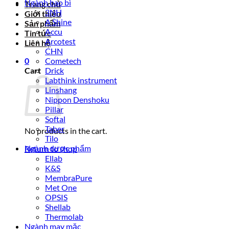
Ngành bao bì
Trang chủ
3NH
Giới thiệu
A Shine
Sản phẩm
Accu
Tin tức
Arcotest
Liên hệ
CHN
0
Cometech
Cart
Drick
Labthink instrument
Linshang
Nippon Denshoku
Pillar
Softal
Taber
No products in the cart.
Tilo
Ngành dược phẩm
Return to shop
Ellab
K&S
MembraPure
Met One
OPSIS
Shellab
Thermolab
Ngành may mặc