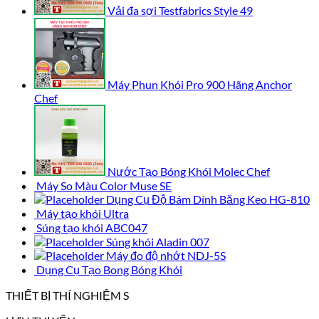
Vải đa sợi Testfabrics Style 49
Máy Phun Khói Pro 900 Hãng Anchor
Chef
Nước Tạo Bóng Khói Molec Chef
Máy So Màu Color Muse SE
Dụng Cụ Độ Bám Dính Băng Keo HG-810
Máy tạo khói Ultra
Súng tạo khói ABC047
Súng khói Aladin 007
Máy đo độ nhớt NDJ-5S
Dụng Cụ Tạo Bong Bóng Khói
THIẾT BỊ THÍ NGHIỆM S