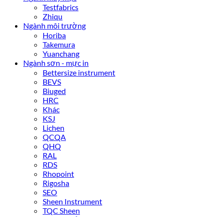
Testfabrics
Zhiqu
Ngành môi trường
Horiba
Takemura
Yuanchang
Ngành sơn - mực in
Bettersize instrument
BEVS
Biuged
HRC
Khác
KSJ
Lichen
QCQA
QHQ
RAL
RDS
Rhopoint
Rigosha
SEO
Sheen Instrument
TQC Sheen