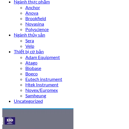
Ngành thực phẩm
Anchor
Anova
Brookfield
Novasina
Polyscience
Ngành thủy sản
Sera
Velp
Thiết bị cơ bản
Adam Equipment
Atago
Biobase
Boeco
Eutech instrument
Htek Instrument
Novex/Euromex
Samheung
Uncategorized