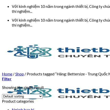
Bỏ
Với kinh nghiệm 10 năm trong ngành thiết bị, Công ty chúng
qua
thí nghiệm...
nội
Với kinh nghiệm 10 năm trong ngành thiết bị, Công ty chúng
dung
thí nghiệm...
Home
/
Shop
/
Products tagged “Hãng: Bettersize - Trung Quốc M
Filter
Showing the single result
Product categories
Ngành bao bì