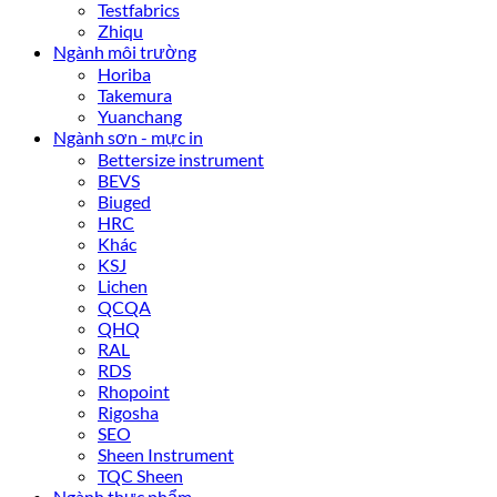
Testfabrics
Zhiqu
Ngành môi trường
Horiba
Takemura
Yuanchang
Ngành sơn - mực in
Bettersize instrument
BEVS
Biuged
HRC
Khác
KSJ
Lichen
QCQA
QHQ
RAL
RDS
Rhopoint
Rigosha
SEO
Sheen Instrument
TQC Sheen
Ngành thực phẩm