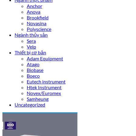
Anchor
Anova
Brookfield
Novasina
Polyscience
Ngành thủy sản
Sera
Velp
Thiết bị cơ bản
Adam Equipment
Atago
Biobase
Boeco
Eutech instrument
Htek Instrument
Novex/Euromex
Samheung
Uncategorized