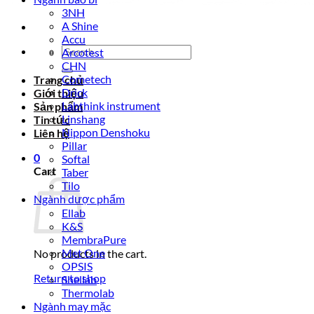
3NH
A Shine
Accu
Search
Arcotest
for:
CHN
Cometech
Trang chủ
Drick
Giới thiệu
Labthink instrument
Sản phẩm
Linshang
Tin tức
Nippon Denshoku
Liên hệ
Pillar
0
Softal
Cart
Taber
Tilo
Ngành dược phẩm
Ellab
K&S
MembraPure
Met One
No products in the cart.
OPSIS
Return to shop
Shellab
Thermolab
Ngành may mặc