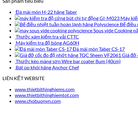
Sản phẩm tiêu biểu
Đá mài mòn H-22 hãng Taber
Máy kiể
Bể điều 
Sous vide Cooking n
Thước xám kiểm tra vải CTTC
Máy kiểm tra độ bóng AG60H
Đá mài mòn Taber CS-17
Giá đỡ
Thước kéo màng sơn Wire bar coater 8um (40cm)
Bát úp khói hãng Anchor Chef
LIÊN KẾT WEBSITE
www.thietbithinghiems.com
www.thietbithinghiemtot.com
www.chobuonvn.com