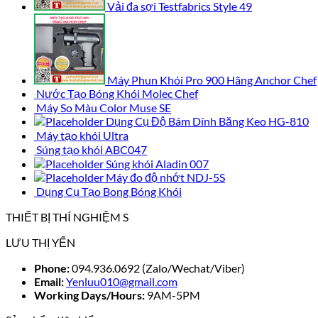
Vải đa sợi Testfabrics Style 49
Máy Phun Khói Pro 900 Hãng Anchor Chef
Nước Tạo Bóng Khói Molec Chef
Máy So Màu Color Muse SE
Dụng Cụ Độ Bám Dính Băng Keo HG-810
Máy tạo khói Ultra
Súng tạo khói ABC047
Súng khói Aladin 007
Máy đo độ nhớt NDJ-5S
Dụng Cụ Tạo Bong Bóng Khói
THIẾT BỊ THÍ NGHIỆM S
LƯU THỊ YẾN
Phone:
094.936.0692 (Zalo/Wechat/Viber)
Email:
Yenluu010@gmail.com
Working Days/Hours:
9AM-5PM