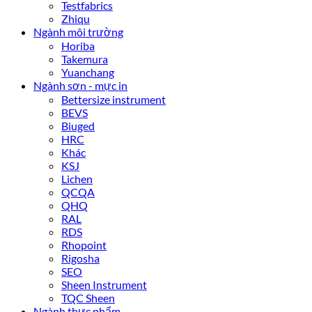
Testfabrics
Zhiqu
Ngành môi trường
Horiba
Takemura
Yuanchang
Ngành sơn - mực in
Bettersize instrument
BEVS
Biuged
HRC
Khác
KSJ
Lichen
QCQA
QHQ
RAL
RDS
Rhopoint
Rigosha
SEO
Sheen Instrument
TQC Sheen
Ngành thực phẩm