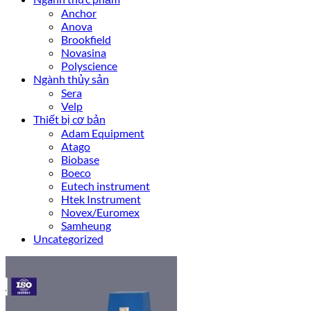
Anchor
Anova
Brookfield
Novasina
Polyscience
Ngành thủy sản
Sera
Velp
Thiết bị cơ bản
Adam Equipment
Atago
Biobase
Boeco
Eutech instrument
Htek Instrument
Novex/Euromex
Samheung
Uncategorized