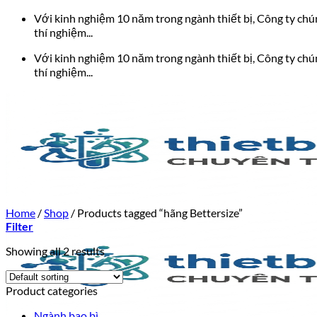
Bỏ
Với kinh nghiệm 10 năm trong ngành thiết bị, Công ty chúng
qua
thí nghiệm...
nội
Với kinh nghiệm 10 năm trong ngành thiết bị, Công ty chúng
dung
thí nghiệm...
Home
/
Shop
/
Products tagged “hãng Bettersize”
Filter
Showing all 2 results
Product categories
Ngành bao bì