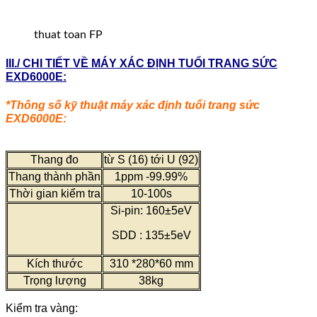
thuat toan FP
III./ CHI TIẾT VỀ MÁY XÁC ĐỊNH TUỔI TRANG SỨC
EXD6000E:
*Thông số kỹ thuật máy xác định tuổi trang sức
EXD6000E:
Thang đo
từ S (16) tới U (92)
Thang thành phần
1ppm -99.99%
Thời gian kiểm tra
10-100s
Si-pin: 160±5eV
SDD : 135±5eV
Kích thước
310 *280*60 mm
Trọng lượng
38kg
Kiểm tra vàng: