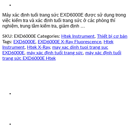
Máy xác định tuổi trang sức EXD6000E được sử dụng trong
việc kiểm tra và xác định tuổi trang sức ở các phòng thí
nghiệm, trung tâm kiểm tra, giám định …
SKU:
EXD6000E
Categories:
Htek Instrument
,
Thiết bị cơ bản
Tags:
EXD6000E
,
EXD6000E X-Ray Fluorescence
,
Htek
Instrument
,
Htek X-Ray
,
may xac dinh tuoi trang suc
EXD6000E
,
máy xác định tuổi trang sức
,
máy xác định tuổi
trang sức EXD6000E Htek