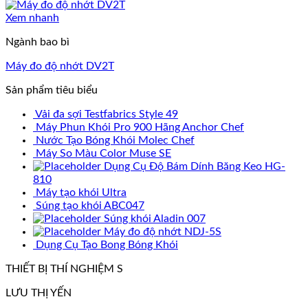
Xem nhanh
Ngành bao bì
Máy đo độ nhớt DV2T
Sản phẩm tiêu biểu
Vải đa sợi Testfabrics Style 49
Máy Phun Khói Pro 900 Hãng Anchor Chef
Nước Tạo Bóng Khói Molec Chef
Máy So Màu Color Muse SE
Dụng Cụ Độ Bám Dính Băng Keo HG-
810
Máy tạo khói Ultra
Súng tạo khói ABC047
Súng khói Aladin 007
Máy đo độ nhớt NDJ-5S
Dụng Cụ Tạo Bong Bóng Khói
THIẾT BỊ THÍ NGHIỆM S
LƯU THỊ YẾN