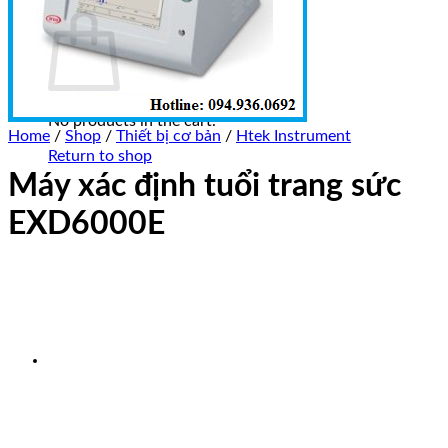
Cart
No products in the cart.
Home
/
Shop
/
Thiết bị cơ bản
/
Htek Instrument
Return to shop
Máy xác định tuổi trang sức
EXD6000E