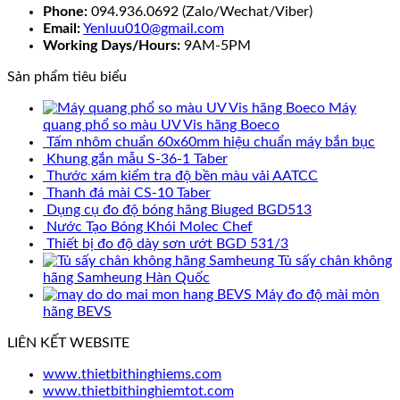
Phone:
094.936.0692 (Zalo/Wechat/Viber)
Email:
Yenluu010@gmail.com
Working Days/Hours:
9AM-5PM
Sản phẩm tiêu biểu
Máy
quang phổ so màu UV Vis hãng Boeco
Tấm nhôm chuẩn 60x60mm hiệu chuẩn máy bắn bục
Khung gắn mẫu S-36-1 Taber
Thước xám kiểm tra độ bền màu vải AATCC
Thanh đá mài CS-10 Taber
Dụng cụ đo độ bóng hãng Biuged BGD513
Nước Tạo Bóng Khói Molec Chef
Thiết bị đo độ dày sơn ướt BGD 531/3
Tủ sấy chân không
hãng Samheung Hàn Quốc
Máy đo độ mài mòn
hãng BEVS
LIÊN KẾT WEBSITE
www.thietbithinghiems.com
www.thietbithinghiemtot.com