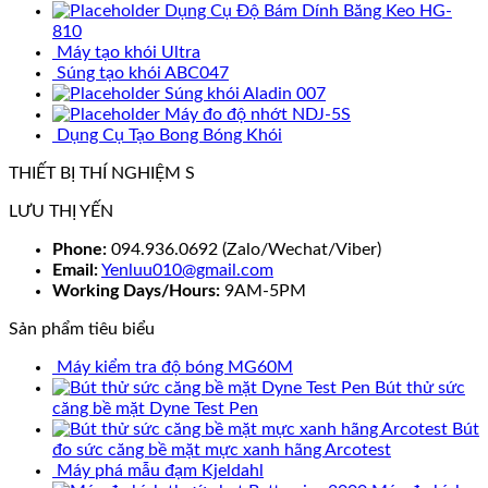
Dụng Cụ Độ Bám Dính Băng Keo HG-
810
Máy tạo khói Ultra
Súng tạo khói ABC047
Súng khói Aladin 007
Máy đo độ nhớt NDJ-5S
Dụng Cụ Tạo Bong Bóng Khói
THIẾT BỊ THÍ NGHIỆM S
LƯU THỊ YẾN
Phone:
094.936.0692 (Zalo/Wechat/Viber)
Email:
Yenluu010@gmail.com
Working Days/Hours:
9AM-5PM
Sản phẩm tiêu biểu
Máy kiểm tra độ bóng MG60M
Bút thử sức
căng bề mặt Dyne Test Pen
Bút
đo sức căng bề mặt mực xanh hãng Arcotest
Máy phá mẫu đạm Kjeldahl