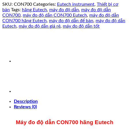
SKU:
CON700
Categories:
Eutech instrument
,
Thiết bị cơ
bản
Tags:
hãng Eutech
,
máy đo độ dẫn
,
máy đo độ dẫn
CON700
,
máy đo độ dẫn CON700 Eutech
,
máy đo độ dẫn
CON700 hãng Eutech
,
máy đo độ dẫn để bàn
,
máy đo độ dẫn
Eutech
,
máy đo độ dẫn giá rẻ
,
máy đo độ dẫn tốt
Description
Reviews (0)
Máy đo độ dẫn CON700 hãng Eutech