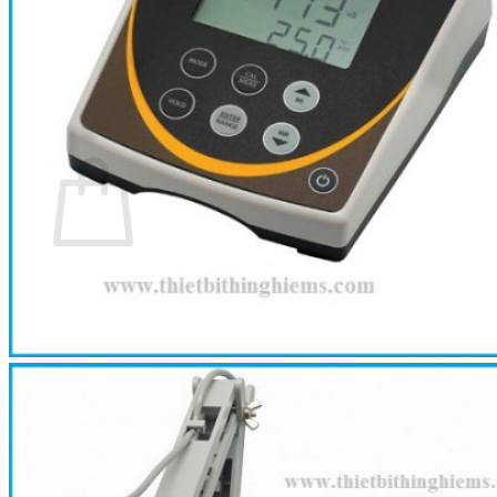
Trang chủ
Giới thiệu
Sản phẩm
Tin tức
Liên hệ
0
Cart
No products in the cart.
Return to shop