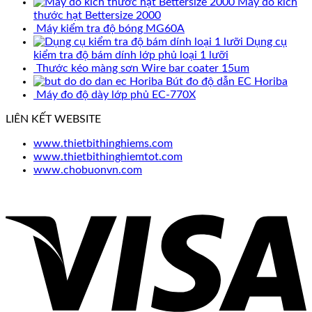
Máy đo kích
thước hạt Bettersize 2000
Máy kiểm tra độ bóng MG60A
Dụng cụ
kiểm tra độ bám dính lớp phủ loại 1 lưỡi
Thước kéo màng sơn Wire bar coater 15um
Bút đo độ dẫn EC Horiba
Máy đo độ dày lớp phủ EC-770X
LIÊN KẾT WEBSITE
www.thietbithinghiems.com
www.thietbithinghiemtot.com
www.chobuonvn.com
V