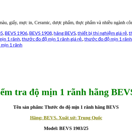
 màu, giấy, mực in, Ceramic, dược phẩm, thực phẩm và nhiều ngành c
05
,
BEVS 1906
,
BEVS 1908
,
hãng BEVS
,
thiết bị thí nghiệm giá rẻ
,
t
mịn 1 rãnh
,
thước đo độ mịn 1 rãnh giá rẻ.
,
thước đo độ mịn 1 rãnh
 mịn 1 rãnh
ểm tra độ mịn 1 rãnh hãng BEV
Tên sản phẩm: Thước đo độ mịn 1 rãnh hãng BEVS
Hãng: BEVS. Xuất xứ: Trung Quốc
Model: BEVS 1903/25