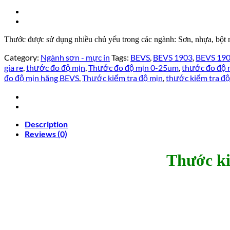
Thước được sử dụng nhiều chủ yếu trong các ngành: Sơn, nhựa, bột
Category:
Ngành sơn - mực in
Tags:
BEVS
,
BEVS 1903
,
BEVS 19
gia re
,
thước đo độ mịn
,
Thước đo độ mịn 0-25um
,
thước đo độ 
đo độ mịn hãng BEVS
,
Thước kiểm tra độ mịn
,
thước kiểm tra độ
Description
Reviews (0)
Thước ki