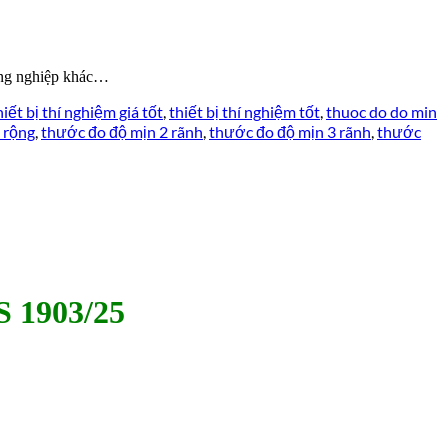
ông nghiệp khác…
hiết bị thí nghiệm giá tốt
,
thiết bị thí nghiệm tốt
,
thuoc do do min
 rộng
,
thước đo độ mịn 2 rãnh
,
thước đo độ mịn 3 rãnh
,
thước
S 1903/25