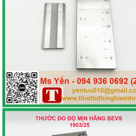
Search
for:
Trang chủ
Giới thiệu
Sản phẩm
Tin tức
Liên hệ
0
Cart
No products in the cart.
Return to shop