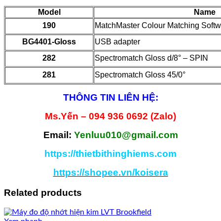
Model
Name
190
MatchMaster Colour Matching Softw
BG4401-Gloss
USB adapter
282
Spectromatch Gloss d/8° – SPIN
281
Spectromatch Gloss 45/0°
THÔNG TIN LIÊN HỆ:
Ms.Yến – 094 936 0692 (Zalo)
Email:
Yenluu010@gmail.com
https://thietbithinghiems.com
https://shopee.vn/koisera
Related products