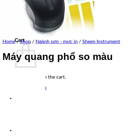
Trang chủ
Giới thiệu
Sản phẩm
Tin tức
Liên hệ
0
Cart
Home
/
Shop
/
Ngành sơn - mực in
/
Sheen Instrument
Máy quang phổ so màu
No products in the cart.
Return to shop