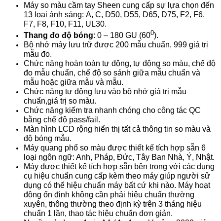
Máy so màu cầm tay Sheen cung cấp sự lựa chọn đến
13 loại ánh sáng: A, C, D50, D55, D65, D75, F2, F6,
F7, F8, F10, F11, UL30.
0
Thang đo độ bóng
: 0 – 180 GU (60
).
Bộ nhớ máy lưu trữ được 200 mẫu chuẩn, 999 giá trị
mẫu đo.
Chức năng hoàn toàn tự động, tự động so màu, chế độ
đo mẫu chuẩn, chế độ so sánh giữa mẫu chuẩn và
mẫu hoặc giữa mẫu và mẫu.
Chức năng tự động lưu vào bộ nhớ giá trị mẫu
chuẩn,giá trị so màu.
Chức năng kiểm tra nhanh chóng cho công tác QC
bằng chế độ pass/fail.
Màn hình LCD rộng hiển thị tất cả thông tin so màu và
độ bóng mẫu.
Máy quang phổ so màu được thiết kế tích hợp sẵn 6
loại ngôn ngữ: Anh, Pháp, Đức, Tây Ban Nhà, Ý, Nhật.
Máy được thiết kế tích hợp sẵn bên trong với các dụng
cụ hiệu chuẩn cung cấp kèm theo máy giúp người sử
dụng có thể hiệu chuẩn máy bất cứ khi nào. Máy hoạt
động ổn định không cần phải hiệu chuẩn thường
xuyên, thông thường theo định kỳ trên 3 tháng hiệu
chuẩn 1 lần, thao tác hiệu chuẩn đơn giản.