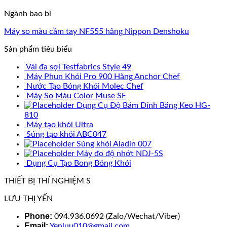
Ngành bao bì
Máy so màu cầm tay NF555 hãng Nippon Denshoku
Sản phẩm tiêu biểu
Vải đa sợi Testfabrics Style 49
Máy Phun Khói Pro 900 Hãng Anchor Chef
Nước Tạo Bóng Khói Molec Chef
Máy So Màu Color Muse SE
Dụng Cụ Độ Bám Dính Băng Keo HG-
810
Máy tạo khói Ultra
Súng tạo khói ABC047
Súng khói Aladin 007
Máy đo độ nhớt NDJ-5S
Dụng Cụ Tạo Bong Bóng Khói
THIẾT BỊ THÍ NGHIỆM S
LƯU THỊ YẾN
Phone:
094.936.0692 (Zalo/Wechat/Viber)
Email:
Yenluu010@gmail.com