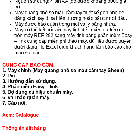
Nguồn sử dụng: 4 pin AA (đo được khoảng 8000 giá
trị).
Máy quang phổ so màu cầm tay thiết kế gọn nhẹ dễ
dàng xách tay đi ra hiện trường hoặc bất cứ nơi đâu.
Máy được bảo quản trong một va ly bằng nhựa.
Máy có thể kết nối với máy tính để truyền dữ liệu đo
trên máy REF 282 sang máy tính bằng phần mềm Easy
– link cung cấp miễn phí theo máy, dữ liệu được truyền
dưới dạng file Excel giúp khách hàng làm báo cáo cho
mẫu so màu.
CUNG CẤP BAO GỒM:
1. Máy chính (Máy quang phổ so màu cầm tay Sheen)
2. Pin.
3. Hướng dẫn sử dụng.
4. Phần mềm Easy – link.
5. Bộ dụng cũ hiệu chuẩn máy.
6. Vali bảo quản máy.
7. Cáp nối.
Xem:
Catalogue
Thông tin đặt hàng