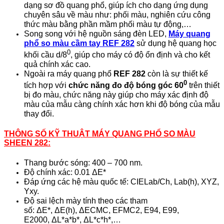
dạng sơ đồ quang phổ, giúp ích cho dạng ứng dụng
chuyên sâu về màu như: phối màu, nghiên cứu công
thức màu bằng phần mầm phối màu tự động,…
Song song với hệ nguồn sáng đèn LED,
Máy quang
phổ so màu cầm tay REF 282
sử dụng hệ quang học
0
khối cầu d/8
, giúp cho máy có độ ổn định và cho kết
quả chính xác cao.
Ngoài ra máy quang phổ
REF 282
còn là sự thiết kế
0
tích hợp với
chức năng đo độ bóng góc 60
trên thiết
bị đo màu, chức năng này giúp cho máy xác định độ
màu của mẫu càng chính xác hơn khi độ bóng của mẫu
thay đổi.
THÔNG SỐ KỸ THUẬT MÁY QUANG PHỔ SO MÀU
SHEEN 282:
Thang bước sóng: 400 – 700 nm.
Độ chính xác: 0.01 ΔE*
Đáp ứng các hệ màu quốc tế: CIELab/Ch, Lab(h), XYZ,
Yxy.
Độ sai lệch mày tính theo các tham
số: ΔE*, ΔE(h), ΔECMC, EFMC2, E94, E99,
E2000, ΔL*a*b*, ΔL*c*h*,…