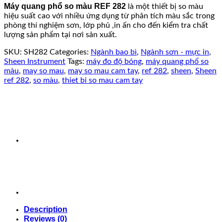
Máy quang phổ so màu REF 282
là một thiết bị so màu
hiệu suất cao với nhiều ứng dụng từ phân tích màu sắc trong
phòng thí nghiệm sơn, lớp phủ ,in ấn cho đến kiểm tra chất
lượng sản phẩm tại nơi sản xuất.
SKU:
SH282
Categories:
Ngành bao bì
,
Ngành sơn - mực in
,
Sheen Instrument
Tags:
máy đo độ bóng
,
máy quang phổ so
màu
,
may so mau
,
may so mau cam tay
,
ref 282
,
sheen
,
Sheen
ref 282
,
so màu
,
thiet bi so mau cam tay
Description
Reviews (0)