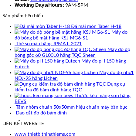
Working Days/Hours:
9AM-5PM
Sản phẩm tiêu biểu
Đá mài mòn Taber H-18
Máy đo
độ bóng bề mặt hãng KSJ MG6-S1
Thẻ so màu hãng JPMA L-2021
Máy đo độ
bóng góc 60 GL0010 hãng TQC Sheen
Máy đo pH 150 hãng
Eutech
Máy đo độ nhớt
NDJ-9S hãng Lichen
Dụng cụ
kiểm tra độ bám dính hãng TQC
Thước kéo màng sơn hãng
BEVS
Tấm nhôm chuẩn 50x50mm hiệu chuẩn máy bắn bục
Dao cắt đo độ bám dính
LIÊN KẾT WEBSITE
www.thietbithinghiems.com