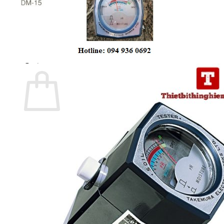
Trang chủ
Giới thiệu
Sản phẩm
Tin tức
Liên hệ
0
Cart
No products in the cart.
Return to shop