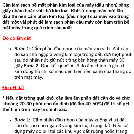
Cần làm sạch bề mặt phần kim loại của máy (đầu nhọn) bằng
giấy nhám hoặc vải chà kim loại. Khi sử dụng máy mới lần
đầu thì nên cắm phần kim loại (đầu nhọn) của máy vào trong
đất một vài phút để làm sạch phần dầu máy còn bám trên bề
mặt máy trong quá trình sản xuất.
Đo độ ẩm đất
Bước 1
: Cắm phần đầu nhọn của máy vào vị trí đất cần
đo sao cho ngập 3 vòng kim loại trong đất, đợi một phút
sau đó nhấn nút giữ nút trắng bên hông thân máy 30
giây.
Bước 2
: Đọc kết quả
Chỉ số độ ẩm chính là giá trị
kim đồng hồ chỉ số màu đen trên nền xanh của thang đo
trên mặt máy.
Đo pH đất
* Nếu đất trồng quá khô, cần làm ẩm phần đất cần đo và chờ
khoảng 20-30 phút cho ổn định (độ ẩm 40-60%) để trị số pH
thể hiện trên máy là chính xác.
Bước 1:
Cắm phần đầu nhọn của máy xuống vị trí đất
cần đo sao cho ngập 3 vòng kim loại trong đất.
Nếu sử
dụng máy đo pH tại các khu vực đất ruộng hoặc trang