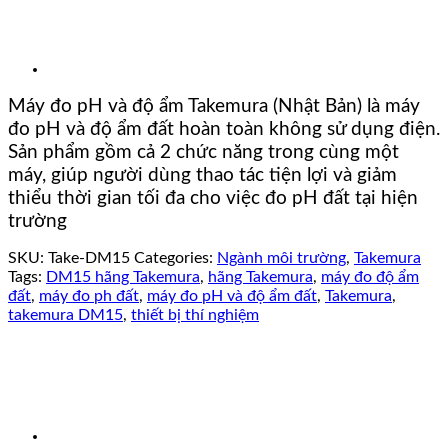
Máy đo pH và độ ẩm Takemura (Nhật Bản) là máy
đo pH và độ ẩm đất hoàn toàn không sử dụng điện.
Sản phẩm gồm cả 2 chức năng trong cùng một
máy, giúp người dùng thao tác tiện lợi và giảm
thiểu thời gian tối đa cho việc đo pH đất tại hiện
trường
SKU:
Take-DM15
Categories:
Ngành môi trường
,
Takemura
Tags:
DM15 hãng Takemura
,
hãng Takemura
,
máy đo độ ẩm
đất
,
máy đo ph đất
,
máy đo pH và độ ẩm đất
,
Takemura
,
takemura DM15
,
thiết bị thí nghiệm