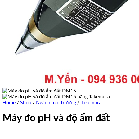
Home
/
Shop
/
Ngành môi trường
/
Takemura
Máy đo pH và độ ẩm đất