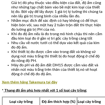
Giá trị đó phụ thuộc vào điều kiện của đất, độ ẩm cũng
như những tạp chất bám vào bề mặt kim loại của thiết
bị đo. Bởi vậy để lấy được 1 giá trị lý tưởng thì chúng ta
nên lấy giá trị trung bình của nhiều lần đo.
Nhằm mục đích để xác định có hay không có để thực
hiện bón vôi, sau một hay 2 tuần trộn đất thì thực hiện
đo lường giá trị PH của nó.
Khi đo độ ẩm nếu là đo trong mô hình chậu thì nên cắm
đầu kim loại đo ở gần vị trí gốc cây trồng càng tốt
Nhu cầu về nước tưới có thể dựa vào kết quả của kim
đo độ ẩm.
Khi thiết bị đo được cắm vào trong đất và không sử
dụng nút màu trắng thì thiết bị đo hoạt động ở chế độ
đo nồng độ PH.
Máy đo pH và độ ẩm đất DM15 được cắm vào đất và
nhấn nút màu trắng trên thân của thiết bị.nó sẽ hoạt
động ở chế độ đo độ ẩm.
Xem thêm hãng Takemura tại đây
*
Thang độ ẩm phù hợp nhất với 1 số loại cây trồng:
Loại cây trồng
Độ ẩm thích hợp (%)
Loại cây trồng