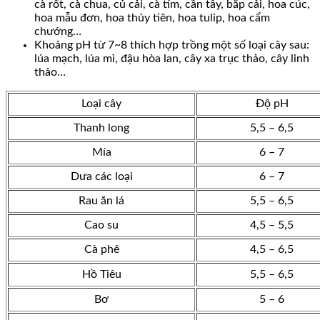
cà rốt, cà chua, củ cải, cà tím, cần tây, bắp cải, hoa cúc,
hoa mẫu đơn, hoa thủy tiên, hoa tulip, hoa cẩm
chướng…
Khoảng pH từ 7~8 thích hợp trồng một số loại cây sau:
lúa mạch, lúa mì, đậu hòa lan, cây xa trục thảo, cây linh
thảo…
Loại cây
Độ pH
Thanh long
5,5 – 6,5
Mía
6 – 7
Dưa các loại
6 – 7
Rau ăn lá
5,5 – 6,5
Cao su
4,5 – 5,5
Cà phê
4,5 – 6,5
Hồ Tiêu
5,5 – 6,5
Bơ
5 – 6