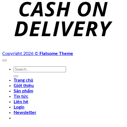
D
Copyright 2026 ©
Flatsome Theme
Search
for:
Trang chủ
Giới thiệu
Sản phẩm
Tin tức
Liên hệ
Login
Newsletter