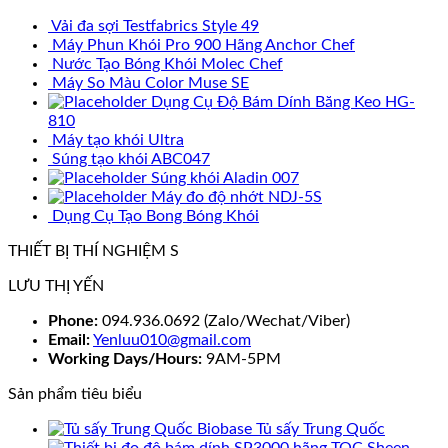
Vải đa sợi Testfabrics Style 49
Máy Phun Khói Pro 900 Hãng Anchor Chef
Nước Tạo Bóng Khói Molec Chef
Máy So Màu Color Muse SE
Dụng Cụ Độ Bám Dính Băng Keo HG-
810
Máy tạo khói Ultra
Súng tạo khói ABC047
Súng khói Aladin 007
Máy đo độ nhớt NDJ-5S
Dụng Cụ Tạo Bong Bóng Khói
THIẾT BỊ THÍ NGHIỆM S
LƯU THỊ YẾN
Phone:
094.936.0692 (Zalo/Wechat/Viber)
Email:
Yenluu010@gmail.com
Working Days/Hours:
9AM-5PM
Sản phẩm tiêu biểu
Tủ sấy Trung Quốc