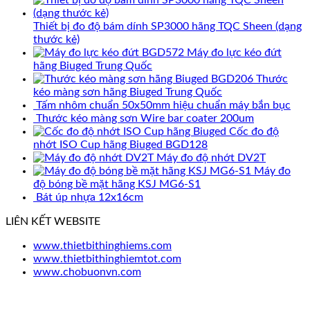
Thiết bị đo độ bám dính SP3000 hãng TQC Sheen (dạng
thước kẻ)
Máy đo lực kéo đứt
hãng Biuged Trung Quốc
Thước
kéo màng sơn hãng Biuged Trung Quốc
Tấm nhôm chuẩn 50x50mm hiệu chuẩn máy bắn bục
Thước kéo màng sơn Wire bar coater 200um
Cốc đo độ
nhớt ISO Cup hãng Biuged BGD128
Máy đo độ nhớt DV2T
Máy đo
độ bóng bề mặt hãng KSJ MG6-S1
Bát úp nhựa 12x16cm
LIÊN KẾT WEBSITE
www.thietbithinghiems.com
www.thietbithinghiemtot.com
www.chobuonvn.com
V