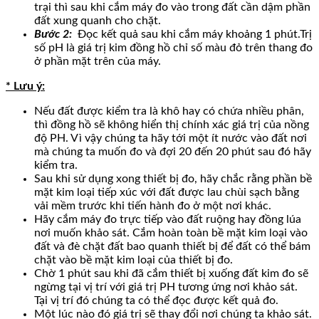
trại thì sau khi cắm máy đo vào trong đất cần dậm phần
đất xung quanh cho chặt.
Bước 2:
Đọc kết quả sau khi cắm máy khoảng 1 phút.
Trị
số pH là giá trị kim đồng hồ chỉ số màu đỏ trên thang đo
ở phần mặt trên của máy.
* Lưu ý:
Nếu đất được kiểm tra là khô hay có chứa nhiều phân,
thì đồng hồ sẽ không hiển thị chính xác giá trị của nồng
độ PH. Vì vậy chúng ta hãy tới một ít nước vào đất nơi
mà chúng ta muốn đo và đợi 20 đến 20 phút sau đó hãy
kiểm tra.
Sau khi sử dụng xong thiết bị đo, hãy chắc rằng phần bề
mặt kim loại tiếp xúc với đất được lau chùi sạch bằng
vải mềm trước khi tiến hành đo ở một nơi khác.
Hãy cắm máy đo trực tiếp vào đất ruộng hay đồng lúa
nơi muốn khảo sát. Cắm hoàn toàn bề mặt kim loại vào
đất và đè chặt đất bao quanh thiết bị để đất có thể bám
chặt vào bề mặt kim loại của thiết bị đo.
Chờ 1 phút sau khi đã cắm thiết bị xuống đất kim đo sẽ
ngừng tại vị trí với giá trị PH tương ứng nơi khảo sát.
Tại vị trí đó chúng ta có thể đọc được kết quả đo.
Một lúc nào đó giá trị sẽ thay đổi nơi chúng ta khảo sát.