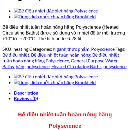
Bể điều nhiệt tuần hoàn nóng hãng Polyscience (Heated
Circulating Baths) được sử dụng với nhiệt độ từ môi trường
+10° tới +200°C. Thể tích bể từ 6-28 lít.
SKU:
heating
Categories:
Ngành thực phẩm
,
Polyscience
Tags:
Bể điều nhiệt
,
Bể điều nhiệt tuần hoàn nóng
,
Bể điều nhiệt
tuần hoàn nóng hãng Polyscience
,
General Purpose Water
Baths
,
hãng polyscience
,
Heated Circulating Baths
,
polyscience
Description
Reviews (0)
Bể điều nhiệt tuần hoàn nóng hãng
Polyscience