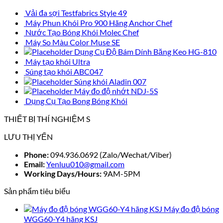
Vải đa sợi Testfabrics Style 49
Máy Phun Khói Pro 900 Hãng Anchor Chef
Nước Tạo Bóng Khói Molec Chef
Máy So Màu Color Muse SE
Dụng Cụ Độ Bám Dính Băng Keo HG-810
Máy tạo khói Ultra
Súng tạo khói ABC047
Súng khói Aladin 007
Máy đo độ nhớt NDJ-5S
Dụng Cụ Tạo Bong Bóng Khói
THIẾT BỊ THÍ NGHIỆM S
LƯU THỊ YẾN
Phone:
094.936.0692 (Zalo/Wechat/Viber)
Email:
Yenluu010@gmail.com
Working Days/Hours:
9AM-5PM
Sản phẩm tiêu biểu
Máy đo độ bóng
WGG60-Y4 hãng KSJ