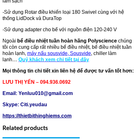
làm sạch
-Sử dụng Rotar điều khiển loại 180 Swivel cùng với hệ
thống LidDock và DuraTop
-Sử dụng adapter cho bể với nguồn điện 120-240 V
Ngoài
bể điều nhiệt tuần hoàn hãng Polyscience
chúng
tôi còn cung cấp rất nhiều bể điều nhiệt, bể điều nhiệt tuần
hoàn lạnh,
máy nấu sousvide, Sousvide
, chiller làm
lạnh…
Quý khách xem chi tiết tại đây
Mọi thông tin chi tiết xin liên hệ để được tư vấn tốt hơn:
LƯU THỊ YẾN – 094.936.0692
Email: Yenluu010@gmail.com
Skype: Citi.yeudau
https://thietbithinghiems.com
Related products