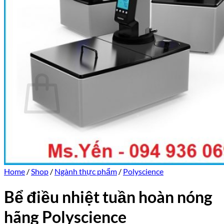
Trang chủ
Giới thiệu
Sản phẩm
Tin tức
Liên hệ
0
Cart
No products in the cart.
Return to shop
Home
/
Shop
/
Ngành thực phẩm
/
Polyscience
Bể điều nhiệt tuần hoàn nóng
hãng Polyscience