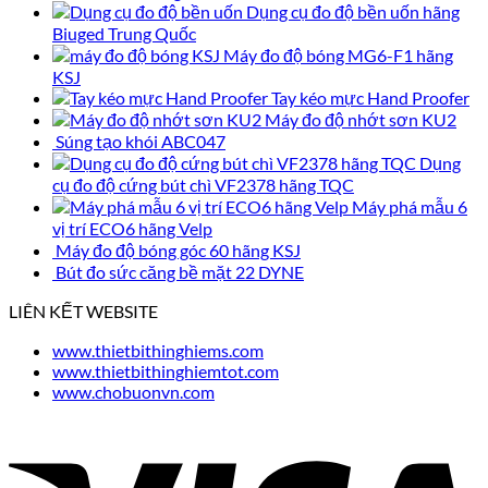
Dụng cụ đo độ bền uốn hãng
Biuged Trung Quốc
Máy đo độ bóng MG6-F1 hãng
KSJ
Tay kéo mực Hand Proofer
Máy đo độ nhớt sơn KU2
Súng tạo khói ABC047
Dụng
cụ đo độ cứng bút chì VF2378 hãng TQC
Máy phá mẫu 6
vị trí ECO6 hãng Velp
Máy đo độ bóng góc 60 hãng KSJ
Bút đo sức căng bề mặt 22 DYNE
LIÊN KẾT WEBSITE
www.thietbithinghiems.com
www.thietbithinghiemtot.com
www.chobuonvn.com
V