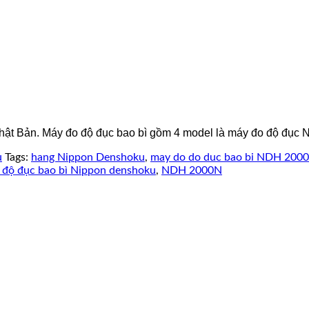
ật Bản. Máy đo độ đục bao bì gồm 4 model là máy đo độ đụ
u
Tags:
hang Nippon Denshoku
,
may do do duc bao bi NDH 200
 độ đục bao bì Nippon denshoku
,
NDH 2000N