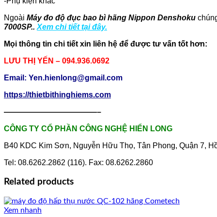
-Phụ kiện khác
Ngoài
Máy đo độ đục bao bì hãng Nippon Denshoku
chúng
7000SP
..
Xem chi tiết tại đây.
Mọi thông tin chi tiết xin liên hệ để được tư vấn tốt hơn:
LƯU THỊ YẾN – 094.936.0692
Email: Yen.hienlong@gmail.com
https://thietbithinghiems.com
————————————–
CÔNG TY CỔ PHẦN CÔNG NGHỆ HIỂN LONG
B40 KDC Kim Sơn, Nguyễn Hữu Thọ, Tân Phong, Quận 7, Hồ
Tel: 08.6262.2862 (116). Fax: 08.6262.2860
Related products
Xem nhanh