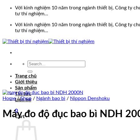
Bỏ
Với kinh nghiệm 10 năm trong ngành thiết bị, Công ty chú
qua
tư thí nghiệm...
nội
Với kinh nghiệm 10 năm trong ngành thiết bị, Công ty chú
dung
tư thí nghiệm...
Search
for:
Trang chủ
Giới thiệu
Sản phẩm
Tin tức
Home
/
Shop
/
Ngành bao bì
/
Nippon Denshoku
Liên hệ
0
Máy đo độ đục bao bì NDH 2
Cart