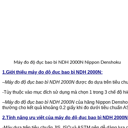
Máy đo độ đục bao bì NDH 2000N Nippon Denshoku
1.Giới thiệu máy đo độ đục bao bì NDH 2000N:
–
Máy đo độ đục bao bì NDH 2000N
được đo dựa trên tiêu chu
-Tùy thuộc vào mục đích sử dụng mà chọn 1 trong 3 chế độ hi
–
Máy đo độ đục bao bì NDH 2000N
của hãng Nippon Denshoku 
thường cho kết quả khoảng 0.2 giấy khi đo dưới tiêu chuẩn 
2.Tính năng ưu việt của máy đo độ đục bao bì NDH 2000N
-Máy dựa trên tiêu chuẩn JIS, ISO và ASTM nên dễ dàng lựa c