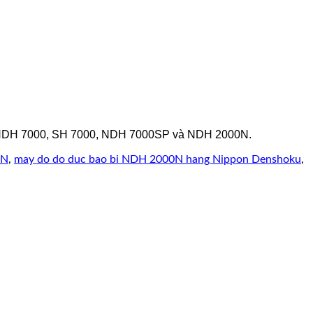
c NDH 7000, SH 7000, NDH 7000SP và NDH 2000N.
0N
,
may do do duc bao bi NDH 2000N hang Nippon Denshoku
,