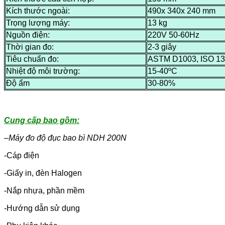
Kích thước ngoài:
490x 340x 240 mm
Trọng lượng máy:
13 kg
Nguồn điện:
220V 50-60Hz
Thời gian đo:
2-3 giây
Tiêu chuẩn đo:
ASTM D1003, ISO 134
Nhiệt độ môi trường:
15-40ºC
Độ ẩm
30-80%
Cung cấp bao gồm:
–
Máy đo độ đục bao bì NDH 200N
-Cáp điện
-Giấy in, đèn Halogen
-Nắp nhựa, phần mềm
-Hướng dẫn sử dụng