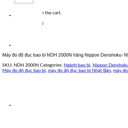
No products in the cart.
Return to shop
Máy đo độ đục bao bì NDH 2000N hãng Nippon Denshoku- Nh
SKU:
NDH 2000N
Categories:
Ngành bao bì
,
Nippon Denshok
Máy đo độ đục bao bì
,
máy đo độ đục bao bì Nhật Bản
,
máy đo