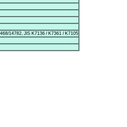
68/14782, JIS K7136 / K7361 / K7105