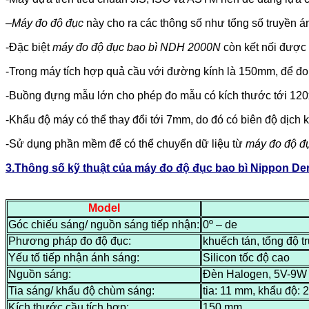
–
Máy đo độ đục
này cho ra các thông số như tổng số truyền á
-Đặc biệt
máy đo độ đục bao bì NDH 2000N
còn kết nối được 
-Trong máy tích hợp quả cầu với đường kính là 150mm, để đo
-Buồng đựng mẫu lớn cho phép đo mẫu có kích thước tới 12
-Khẩu độ máy có thể thay đổi tới 7mm, do đó có biên độ dịch k
-Sử dụng phần mềm để có thể chuyển dữ liệu từ
máy đo độ đ
3.Thông số kỹ thuật của máy đo độ đục bao bì Nippon D
Model
Góc chiếu sáng/ nguồn sáng tiếp nhận:
0º – de
Phương pháp đo độ đục:
khuếch tán, tổng độ 
Yếu tố tiếp nhận ánh sáng:
Silicon tốc độ cao
Nguồn sáng:
Đèn Halogen, 5V-9W
Tia sáng/ khẩu độ chùm sáng:
tia: 11 mm, khẩu độ:
Kích thước cầu tích hợp:
150 mm