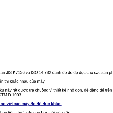
ẩn JIS K7136 và ISO 14.782 đành để đo độ đục cho các sản phẩ
ển thị khác nhau của máy.
này rất được ưa chuộng vì thiết kế nhỏ gọn, dễ dàng để trên 
ASTM D 1003.
 so với các máy đo độ đục khác:
họn tiêu chuẩn đo phù hợp với yêu cầu.