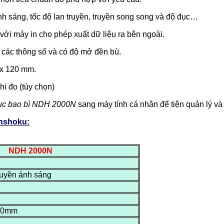
nh sáng, tốc độ lan truyền, truyền song song và độ đục…
với máy in cho phép xuất dữ liệu ra bên ngoài.
 các thông số và có độ mở đền bù.
0x 120 mm.
hi đo (tùy chọn)
ục bao bì NDH 2000N
sang máy tính cá nhân để tiện quản lý và 
enshoku:
NDH 2000N
truyền ánh sáng
 20mm