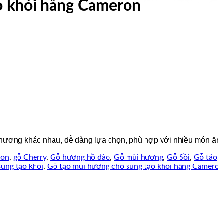
o khói hãng Cameron
hương khác nhau, dễ dàng lựa chọn, phù hợp với nhiều món ăn
ron
,
gỗ Cherry
,
Gỗ hương hồ đào
,
Gỗ mùi hương
,
Gỗ Sồi
,
Gỗ táo
súng tạo khói
,
Gỗ tạo mùi hương cho súng tạo khói hãng Camer