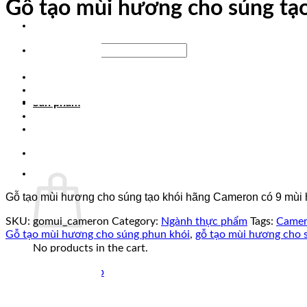
Gỗ tạo mùi hương cho súng tạ
Search
for:
Trang chủ
Giới thiệu
Sản phẩm
Tin tức
Liên hệ
0
Cart
Gỗ tạo mùi hương cho súng tạo khói hãng Cameron có 9 mùi 
SKU:
gomui_cameron
Category:
Ngành thực phẩm
Tags:
Came
Gỗ tạo mùi hương cho súng phun khói
,
gỗ tạo mùi hương cho 
No products in the cart.
Return to shop