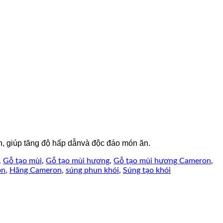
, giúp tăng độ hấp dẫnvà độc đáo món ăn.
,
Gỗ tạo mùi
,
Gỗ tạo mùi hương
,
Gỗ tạo mùi hương Cameron
,
on
,
Hãng Cameron
,
súng phun khói
,
Súng tạo khói