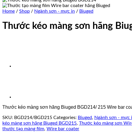
Home
/
Shop
/
Ngành sơn - mực in
/
Biuged
Thước kéo màng sơn hãng Bi
Thước kéo màng sơn hãng Biuged BGD214/ 215 Wire bar coater
SKU:
BGD214/BGD215
Categories:
Biuged
,
Ngành sơn - mực 
kéo màng sơn hãng Biuged BGD215
,
Thước kéo màng sơn Wire
thước tạo màng film
,
Wire bar coater