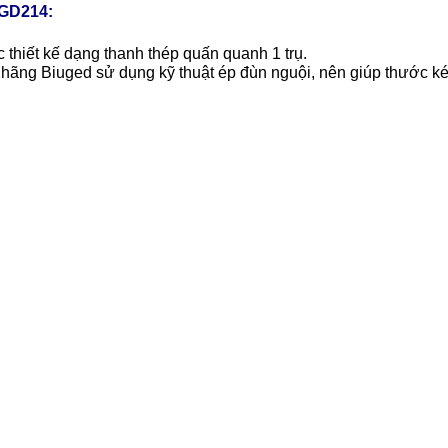
GD214:
hiết kế dạng thanh thép quấn quanh 1 trụ.
ì hãng Biuged sử dụng kỹ thuật ép đùn nguội, nên giúp thước k