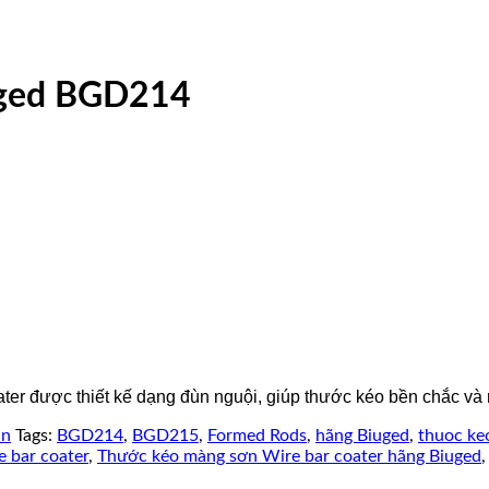
uged BGD214
 được thiết kế dạng đùn nguội, giúp thước kéo bền chắc và m
in
Tags:
BGD214
,
BGD215
,
Formed Rods
,
hãng Biuged
,
thuoc ke
 bar coater
,
Thước kéo màng sơn Wire bar coater hãng Biuged