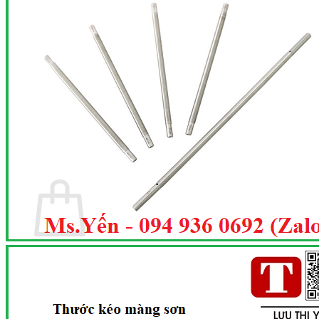
Search
for:
Trang chủ
Giới thiệu
Sản phẩm
Tin tức
Liên hệ
0
Cart
No products in the cart.
Return to shop