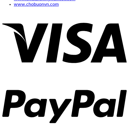
www.chobuonvn.com
V
P