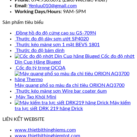
Phone:
094.936.0692 (Zalo/Wechat/Viber)
Email:
Yenluu010@gmail.com
Working Days/Hours:
9AM-5PM
Sản phẩm tiêu biểu
Đồng hồ đo độ cứng cao su GS-709N
Thước đo độ dày sơn ướt SP4020
Thước kéo màng sơn 1 mặt BEVS 1801
Thước đo độ bám dính
Cốc đo độ nhớt
Din Cup Hãng Biuged
Cốc đo tỷ trọng QCQA
Máy quang phổ so màu đa chỉ tiêu ORION AQ3700
Thước kéo màng sơn Wire bar coater 6um
Máy Tạo Khói Mini
Máy kiểm
tra lực siết DRK 219 hãng Drick
LIÊN KẾT WEBSITE
www.thietbithinghiems.com
www.thietbithinghiemtot.com