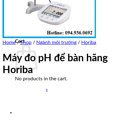
Trang chủ
Giới thiệu
Sản phẩm
Tin tức
Liên hệ
0
Cart
Home
/
Shop
/
Ngành môi trường
/
Horiba
Máy đo pH để bàn hãng
Horiba
No products in the cart.
Return to shop