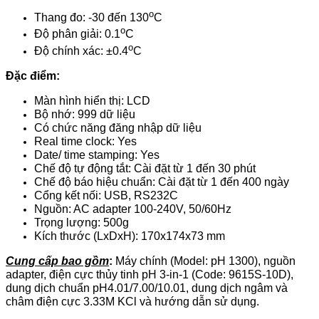
o
Thang đo: -30 đến 130
C
o
Độ phân giải: 0.1
C
o
Độ chính xác: ±0.4
C
Đặc điểm:
Màn hình hiển thị: LCD
Bộ nhớ: 999 dữ liệu
Có chức năng đăng nhập dữ liệu
Real time clock: Yes
Date/ time stamping: Yes
Chế độ tự động tắt: Cài đặt từ 1 đến 30 phút
Chế độ báo hiệu chuẩn: Cài đặt từ 1 đến 400 ngày
Cổng kết nối: USB, RS232C
Nguồn: AC adapter 100-240V, 50/60Hz
Trọng lượng: 500g
Kích thước (LxDxH): 170x174x73 mm
Cung cấp bao gồm
:
Máy chính (Model: pH 1300), nguồn
adapter, điện cực thủy tinh pH 3-in-1 (Code: 9615S-10D),
dung dịch chuẩn pH4.01/7.00/10.01, dung dịch ngâm và
châm điện cực 3.33M KCl và hướng dẫn sử dụng.