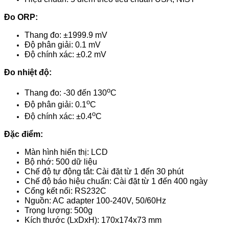
Đo ORP:
Thang đo: ±1999.9 mV
Độ phân giải: 0.1 mV
Độ chính xác: ±0.2 mV
Đo nhiệt độ:
o
Thang đo: -30 đến 130
C
o
Độ phân giải: 0.1
C
o
Độ chính xác: ±0.4
C
Đặc điểm:
Màn hình hiển thị: LCD
Bộ nhớ: 500 dữ liệu
Chế độ tự động tắt: Cài đặt từ 1 đến 30 phút
Chế độ báo hiệu chuẩn: Cài đặt từ 1 đến 400 ngày
Cổng kết nối: RS232C
Nguồn: AC adapter 100-240V, 50/60Hz
Trọng lượng: 500g
Kích thước (LxDxH): 170x174x73 mm