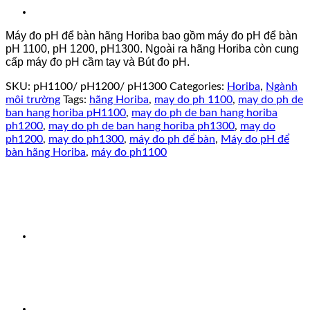
Máy đo pH để bàn hãng Horiba bao gồm máy đo pH để bàn
pH 1100, pH 1200, pH1300. Ngoài ra hãng Horiba còn cung
cấp máy đo pH cầm tay và Bút đo pH.
SKU:
pH1100/ pH1200/ pH1300
Categories:
Horiba
,
Ngành
môi trường
Tags:
hãng Horiba
,
may do ph 1100
,
may do ph de
ban hang horiba pH1100
,
may do ph de ban hang horiba
ph1200
,
may do ph de ban hang horiba ph1300
,
may do
ph1200
,
may do ph1300
,
máy đo ph để bàn
,
Máy đo pH để
bàn hãng Horiba
,
máy đo ph1100