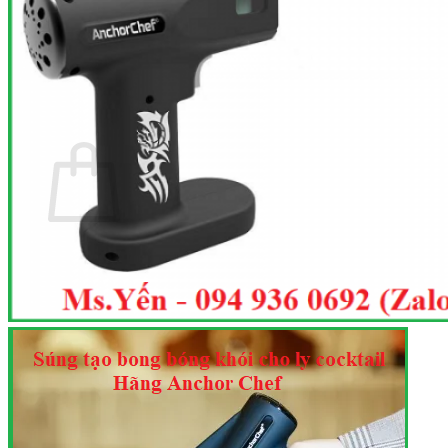
Trang chủ
Giới thiệu
Sản phẩm
Tin tức
Liên hệ
0
Cart
No products in the cart.
Return to shop