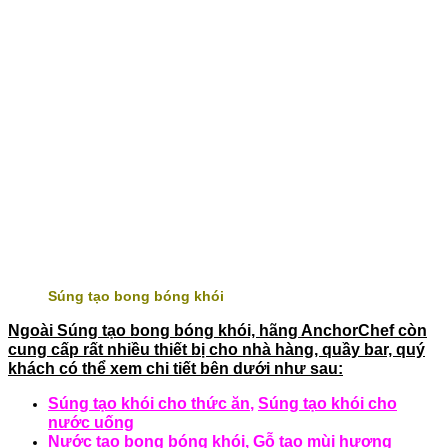
Súng tạo bong bóng khói
Ngoài Súng tạo bong bóng khói, hãng AnchorChef còn
cung cấp rất nhiều thiết bị cho nhà hàng, quầy bar, quý
khách có thể xem chi tiết bên dưới như sau:
Súng tạo khói cho thức ăn
,
Súng tạo khói cho
nước uống
Nước tạo bong bóng khói,
Gỗ tạo mùi hương