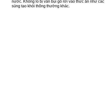
nước. Không lo bị vẩn bụi gỗ rơi vào thức ăn như các
súng tạo khói thông thường khác.