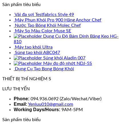
Sản phẩm tiêu biểu
Vải đa sợi Testfabrics Style 49
Máy Phun Khói Pro 900 Hãng Anchor Chef
Nước Tạo Bóng Khói Molec Chef
Máy So Màu Color Muse SE
Dụng Cụ Độ Bám Dính Băng Keo HG-
810
Máy tạo khói Ultra
Súng tạo khói ABC047
Súng khói Aladin 007
Máy đo độ nhớt NDJ-5S
Dụng Cụ Tạo Bong Bóng Khói
THIẾT BỊ THÍ NGHIỆM S
LƯU THỊ YẾN
Phone:
094.936.0692 (Zalo/Wechat/Viber)
Email:
Yenluu010@gmail.com
Working Days/Hours:
9AM-5PM
Sản phẩm tiêu biểu