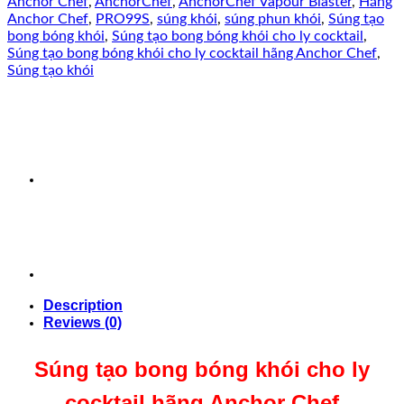
Anchor Chef
,
AnchorChef
,
AnchorChef Vapour Blaster
,
Hãng
Anchor Chef
,
PRO99S
,
súng khói
,
súng phun khói
,
Súng tạo
bong bóng khói
,
Súng tạo bong bóng khói cho ly cocktail
,
Súng tạo bong bóng khói cho ly cocktail hãng Anchor Chef
,
Súng tạo khói
Description
Reviews (0)
Súng tạo bong bóng khói cho ly
cocktail hãng Anchor Chef