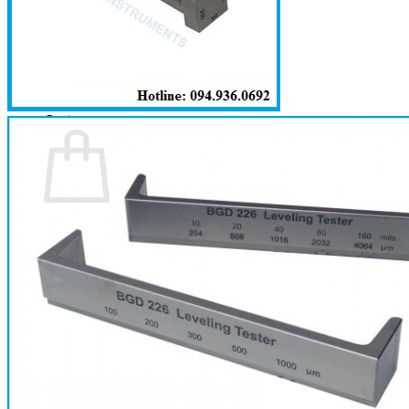
Trang chủ
Giới thiệu
Sản phẩm
Tin tức
Liên hệ
0
Cart
No products in the cart.
Return to shop