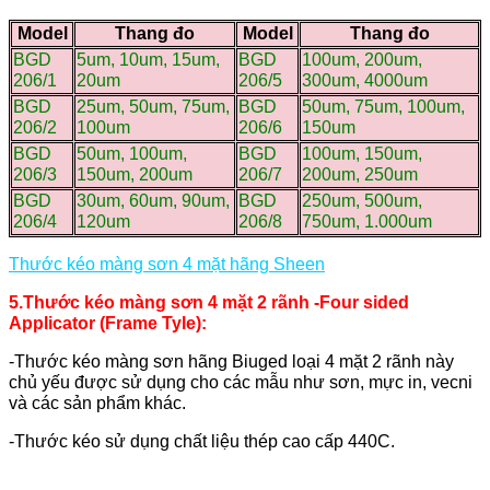
Model
Thang đo
Model
Thang đo
BGD
5um, 10um, 15um,
BGD
100um, 200um,
206/1
20um
206/5
300um, 4000um
BGD
25um, 50um, 75um,
BGD
50um, 75um, 100um,
206/2
100um
206/6
150um
BGD
50um, 100um,
BGD
100um, 150um,
206/3
150um, 200um
206/7
200um, 250um
BGD
30um, 60um, 90um,
BGD
250um, 500um,
206/4
120um
206/8
750um, 1.000um
Thước kéo màng sơn 4 mặt hãng Sheen
5.Thước kéo màng sơn 4 mặt 2 rãnh -Four sided
Applicator (Frame Tyle):
-Thước kéo màng sơn hãng Biuged loại 4 mặt 2 rãnh này
chủ yếu được sử dụng cho các mẫu như sơn, mực in, vecni
và các sản phẩm khác.
-Thước kéo sử dụng chất liệu thép cao cấp 440C.