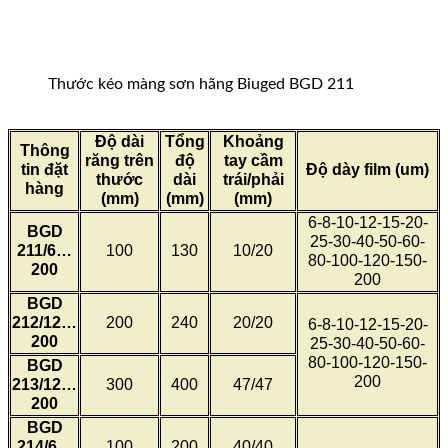
Thước kéo màng sơn hãng Biuged BGD 211
Độ dài
Tổng
Khoảng
Thông
răng trên
độ
tay cầm
tin đặt
Độ dày film (um)
thước
dài
trái/phải
hàng
(mm)
(mm)
(mm)
6-8-10-12-15-20-
BGD
25-30-40-50-60-
211/6…
100
130
10/20
80-100-120-150-
200
200
BGD
212/12…
200
240
20/20
6-8-10-12-15-20-
200
25-30-40-50-60-
80-100-120-150-
BGD
200
213/12…
300
400
47/47
200
BGD
214/6…
100
200
40/40