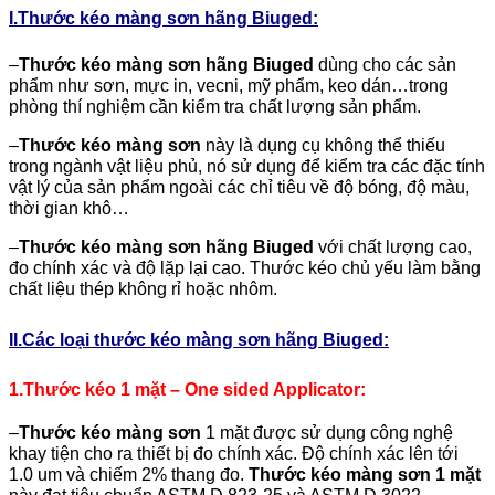
I.Thước kéo màng sơn hãng Biuged:
–
Thước kéo màng sơn hãng Biuged
dùng cho các sản
phẩm như sơn, mực in, vecni, mỹ phẩm, keo dán…trong
phòng thí nghiệm cần kiểm tra chất lượng sản phẩm.
–
Thước kéo màng sơn
này là dụng cụ không thể thiếu
trong ngành vật liệu phủ, nó sử dụng để kiểm tra các đặc tính
vật lý của sản phẩm ngoài các chỉ tiêu về độ bóng, độ màu,
thời gian khô…
–
Thước kéo màng sơn
hãng Biuged
với chất lượng cao,
đo chính xác và độ lặp lại cao. Thước kéo chủ yếu làm bằng
chất liệu thép không rỉ hoặc nhôm.
II.Các loại thước kéo màng sơn hãng Biuged:
1.Thước kéo 1 mặt – One sided Applicator:
–
Thước kéo màng sơn
1 mặt được sử dụng công nghệ
khay tiện cho ra thiết bị đo chính xác. Độ chính xác lên tới
1.0 um và chiếm 2% thang đo.
Thước kéo màng sơn 1 mặt