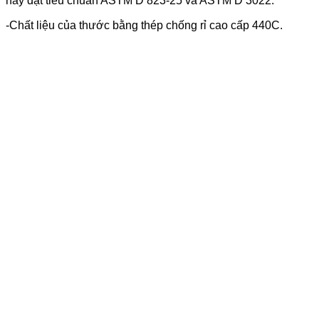
này đạt tiêu chuẩn ASTM D 823-25 và ASTM D 3022.
-Chất liệu của thước bằng thép chống rỉ cao cấp 440C.