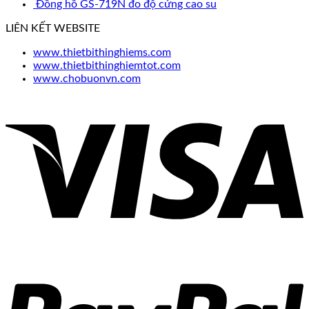
Đồng hồ GS-719N đo độ cứng cao su
LIÊN KẾT WEBSITE
www.thietbithinghiems.com
www.thietbithinghiemtot.com
www.chobuonvn.com
V
P