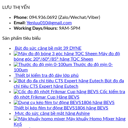
LƯU THỊ YẾN
Phone:
094.936.0692 (Zalo/Wechat/Viber)
Email:
Yenluu010@gmail.com
Working Days/Hours:
9AM-5PM
Sản phẩm tiêu biểu
Bút đo sức căng bề mặt 39 DYNE
Máy đo độ
bóng góc 20°/60°/85° hãng TQC Sheen
Thước đo độ mịn 0-
100um
Thiết bị kiểm tra độ dày lớp phủ
Bút đo đa
chỉ tiêu CTS Expert hãng Eutech
Cốc kiểm tra
độ nhớt Frikmar Cup Hãng BEVS
Thiết bị kéo film tự động BEVS1806 hãng BEVS
Mực đo sức căng bề mặt hãng Ashine
Máy khuấy Homo Mixer hãng
KnS