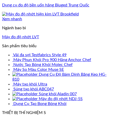
Dụng cụ đo độ bền uốn hãng Biuged Trung Quốc
Xem nhanh
Ngành bao bì
Máy đo độ nhớt LVT
Sản phẩm tiêu biểu
Vải đa sợi Testfabrics Style 49
Máy Phun Khói Pro 900 Hãng Anchor Chef
Nước Tạo Bóng Khói Molec Chef
Máy So Màu Color Muse SE
Dụng Cụ Độ Bám Dính Băng Keo HG-
810
Máy tạo khói Ultra
Súng tạo khói ABC047
Súng khói Aladin 007
Máy đo độ nhớt NDJ-5S
Dụng Cụ Tạo Bong Bóng Khói
THIẾT BỊ THÍ NGHIỆM S