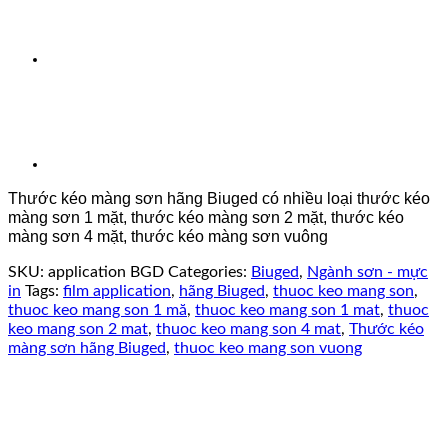
Thước kéo màng sơn hãng Biuged có nhiều loại thước kéo
màng sơn 1 mặt, thước kéo màng sơn 2 mặt, thước kéo
màng sơn 4 mặt, thước kéo màng sơn vuông
SKU:
application BGD
Categories:
Biuged
,
Ngành sơn - mực
in
Tags:
film application
,
hãng Biuged
,
thuoc keo mang son
,
thuoc keo mang son 1 mă
,
thuoc keo mang son 1 mat
,
thuoc
keo mang son 2 mat
,
thuoc keo mang son 4 mat
,
Thước kéo
màng sơn hãng Biuged
,
thuoc keo mang son vuong